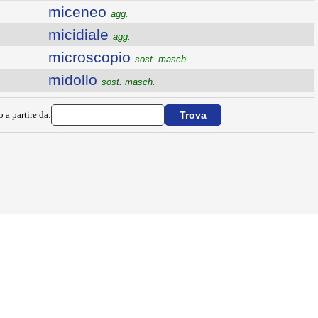
miceneo
agg.
micidiale
agg.
microscopio
sost. masch.
midollo
sost. masch.
o a partire da:
×
nel Tempo e nel Gusto