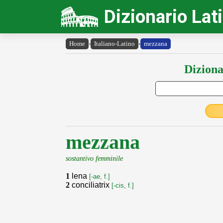
Dizionario Lat
Home
›
Italiano-Latino
›
mezzana
Diziona
mezzana
sostantivo femminile
1
lena
[-ae, f.]
2
conciliatrix
[-cis, f.]