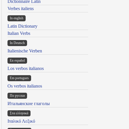
Dictionnaire Latin
Verbes italiens
In english
Latin Dictionary
Italian Verbs
In Deutsch
Italienische Verben
En español
Los verbos italianos
Em portugues
Os verbos italianos
По русски
Итальянские глаголы
Στα ελληνικά
Ιταλικό Λεξικό