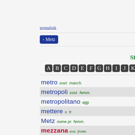
permalink
‹ Metz
Sf
A
B
C
D
E
F
G
H
I
J
K
metro
sost. masch.
metropoli
sost. femm.
metropolitano
agg.
mettere
v. tr.
Metz
nome pr. femm.
mezzana
sost. femm.