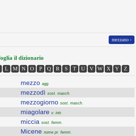
mezzano ›
oglia il dizionario
L
M
N
O
P
Q
R
S
T
U
V
W
X
Y
Z
mezzo
agg.
mezzodì
sost. masch.
mezzogiorno
sost. masch.
miagolare
v. intr.
miccia
sost. femm.
Micene
nome pr. femm.