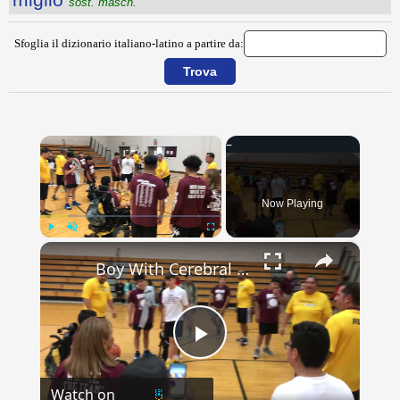
sost. masch.
Sfoglia il dizionario italiano-latino a partire da:
×
Now Playing
×
Play
Unmute
Fullscreen
Boy With Cerebral Palsy Lifted From Wheelchair To Score First Basket | Happily TV
Play
Watch on