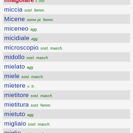
v. intr.
miccia
sost. femm.
Micene
nome pr. femm.
miceneo
agg.
micidiale
agg.
microscopio
sost. masch.
midollo
sost. masch.
mielato
agg.
miele
sost. masch.
mietere
v. tr.
mietitore
sost. masch.
mietitura
sost. femm.
mietuto
agg.
migliaio
sost. masch.
miglio