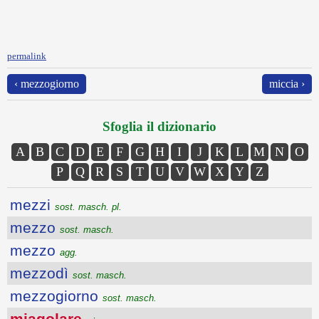
permalink
‹ mezzogiorno
miccia ›
Sfoglia il dizionario
A
B
C
D
E
F
G
H
I
J
K
L
M
N
O
P
Q
R
S
T
U
V
W
X
Y
Z
mezzi
sost. masch. pl.
mezzo
sost. masch.
mezzo
agg.
mezzodì
sost. masch.
mezzogiorno
sost. masch.
miagolare