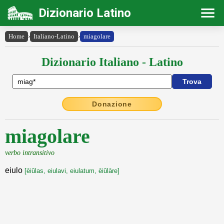
Dizionario Latino
Home
›
Italiano-Latino
›
miagolare
Dizionario Italiano - Latino
Donazione
miagolare
verbo intransitivo
eiulo
[ēiŭlas, eiulavi, eiulatum, ēiŭlāre]