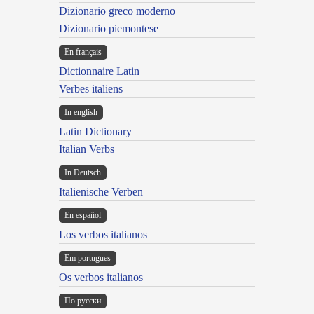
Dizionario greco moderno
Dizionario piemontese
En français
Dictionnaire Latin
Verbes italiens
In english
Latin Dictionary
Italian Verbs
In Deutsch
Italienische Verben
En español
Los verbos italianos
Em portugues
Os verbos italianos
По русски