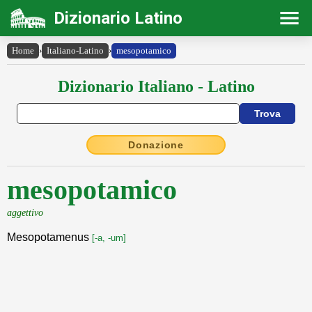
Dizionario Latino
Home
›
Italiano-Latino
›
mesopotamico
Dizionario Italiano - Latino
Donazione
mesopotamico
aggettivo
Mesopotamenus
[-a, -um]