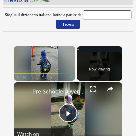
sost. femm.
Sfoglia il dizionario italiano-latino a partire da:
×
Now Playing
×
Play
Unmute
Fullscreen
Pre-Schooler Overcomes Back To School Nerves With Superhero Costumes | Happily TV
Play
Watch on