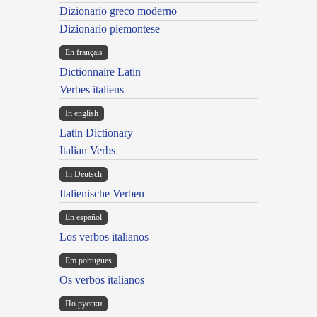
Dizionario greco moderno
Dizionario piemontese
En français
Dictionnaire Latin
Verbes italiens
In english
Latin Dictionary
Italian Verbs
In Deutsch
Italienische Verben
En español
Los verbos italianos
Em portugues
Os verbos italianos
По русски