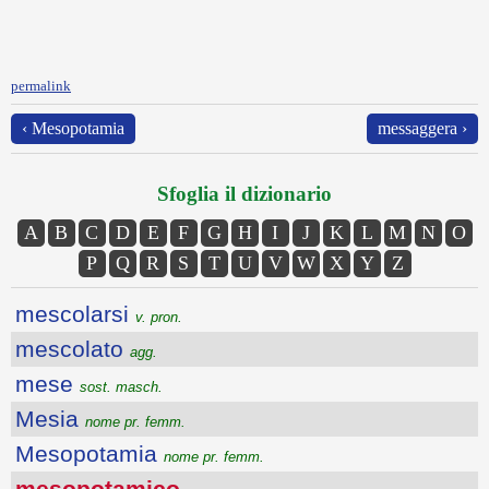
permalink
‹ Mesopotamia
messaggera ›
Sfoglia il dizionario
A
B
C
D
E
F
G
H
I
J
K
L
M
N
O
P
Q
R
S
T
U
V
W
X
Y
Z
mescolarsi
v. pron.
mescolato
agg.
mese
sost. masch.
Mesia
nome pr. femm.
Mesopotamia
nome pr. femm.
mesopotamico