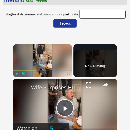
sost. masch.
Sfoglia il dizionario italiano-latino a partire da:
×
Now Playing
×
Play
Unmute
Fullscreen
Wife Surprises Husband Of 60 Years After Longest Time Apart | Happily TV
Play
Watch on