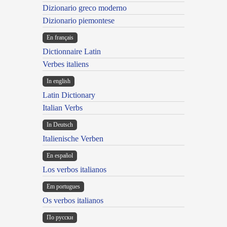
Dizionario greco moderno
Dizionario piemontese
En français
Dictionnaire Latin
Verbes italiens
In english
Latin Dictionary
Italian Verbs
In Deutsch
Italienische Verben
En español
Los verbos italianos
Em portugues
Os verbos italianos
По русски