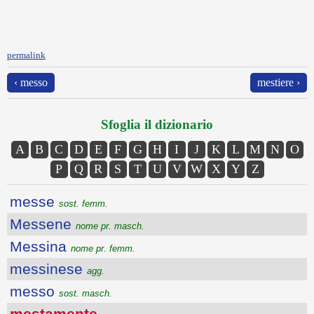
permalink
‹ messo
mestiere ›
Sfoglia il dizionario
A
B
C
D
E
F
G
H
I
J
K
L
M
N
O
P
Q
R
S
T
U
V
W
X
Y
Z
messe
sost. femm.
Messene
nome pr. masch.
Messina
nome pr. femm.
messinese
agg.
messo
sost. masch.
mestamente