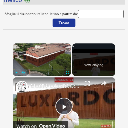
agg.
Sfoglia il dizionario italiano-latino a partire da:
×
Now Playing
×
Play
Unmute
Fullscreen
MUSEO LUXARDO: Un Viaggio nel Tempo e nel Gusto
Play
Watch on