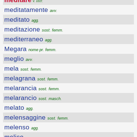
v. intr.
meditatamente
avv.
meditato
agg.
meditazione
sost. femm.
mediterraneo
agg.
Megara
nome pr. femm.
meglio
avv.
mela
sost. femm.
melagrana
sost. femm.
melarancia
sost. femm.
melarancio
sost. masch.
melato
agg.
melensaggine
sost. femm.
melenso
agg.
melico