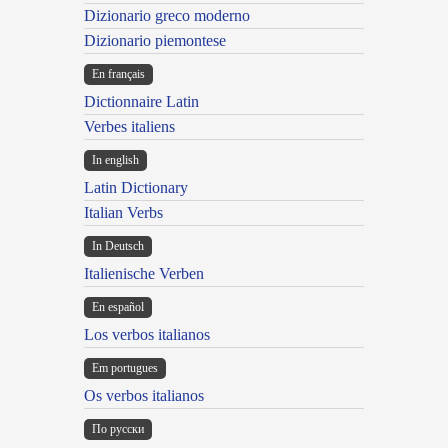
Dizionario greco moderno
Dizionario piemontese
En français
Dictionnaire Latin
Verbes italiens
In english
Latin Dictionary
Italian Verbs
In Deutsch
Italienische Verben
En español
Los verbos italianos
Em portugues
Os verbos italianos
По русски