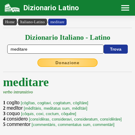
Dizionario Latino
Home
›
Italiano-Latino
›
meditare
Dizionario Italiano - Latino
Donazione
meditare
verbo intransitivo
1
cogĭto
[cōgĭtas, cogitavi, cogitatum, cōgĭtāre]
2
medĭtor
[mĕdĭtāris, meditatus sum, mĕdĭtāri]
3
coquo
[cŏquis, coxi, coctum, cŏquĕre]
4
considero
[consīdĕras, consideravi, consideratum, consīdĕrāre]
5
commentor
[commentāris, commentatus sum, commentāri]