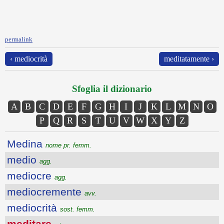
permalink
‹ mediocrità
meditatamente ›
Sfoglia il dizionario
A
B
C
D
E
F
G
H
I
J
K
L
M
N
O
P
Q
R
S
T
U
V
W
X
Y
Z
Medina
nome pr. femm.
medio
agg.
mediocre
agg.
mediocremente
avv.
mediocrità
sost. femm.
meditare