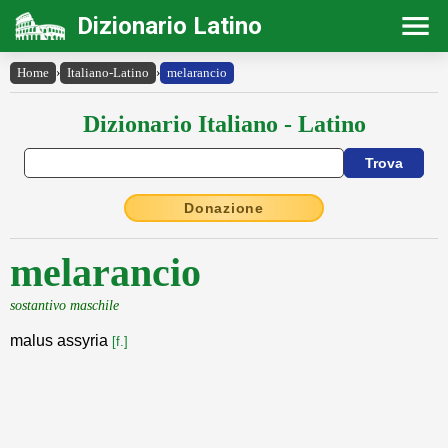
Dizionario Latino
Home
›
Italiano-Latino
›
melarancio
Dizionario Italiano - Latino
Donazione
melarancio
sostantivo maschile
malus assyria
[f.]