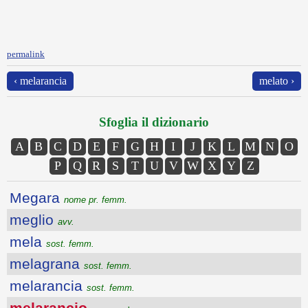
permalink
‹ melarancia
melato ›
Sfoglia il dizionario
A
B
C
D
E
F
G
H
I
J
K
L
M
N
O
P
Q
R
S
T
U
V
W
X
Y
Z
Megara
nome pr. femm.
meglio
avv.
mela
sost. femm.
melagrana
sost. femm.
melarancia
sost. femm.
melarancio