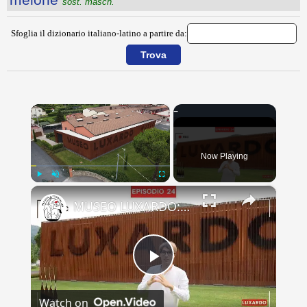
sost. masch.
Sfoglia il dizionario italiano-latino a partire da:
×
Now Playing
×
Play
Unmute
Fullscreen
MUSEO LUXARDO: Un Viaggio nel Tempo e nel Gusto
Play
Watch on