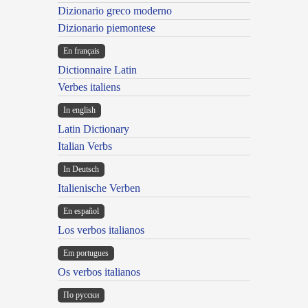
Dizionario greco moderno
Dizionario piemontese
En français
Dictionnaire Latin
Verbes italiens
In english
Latin Dictionary
Italian Verbs
In Deutsch
Italienische Verben
En español
Los verbos italianos
Em portugues
Os verbos italianos
По русски