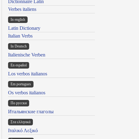
Dictionnaire Latin
Verbes italiens
In english
Latin Dictionary
Italian Verbs
In Deutsch
Italienische Verben
En español
Los verbos italianos
Em portugues
Os verbos italianos
По русски
Итальянские глаголы
Στα ελληνικά
Ιταλικό Λεξικό