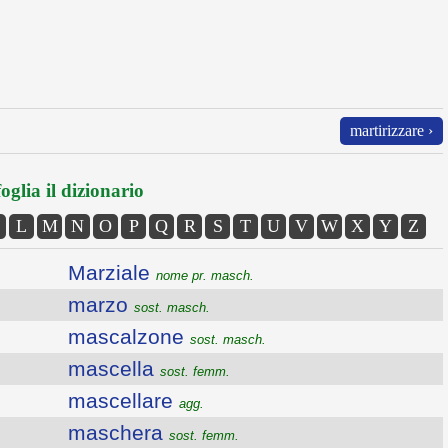
martirizzare ›
oglia il dizionario
L
M
N
O
P
Q
R
S
T
U
V
W
X
Y
Z
Marziale
nome pr. masch.
marzo
sost. masch.
mascalzone
sost. masch.
mascella
sost. femm.
mascellare
agg.
maschera
sost. femm.