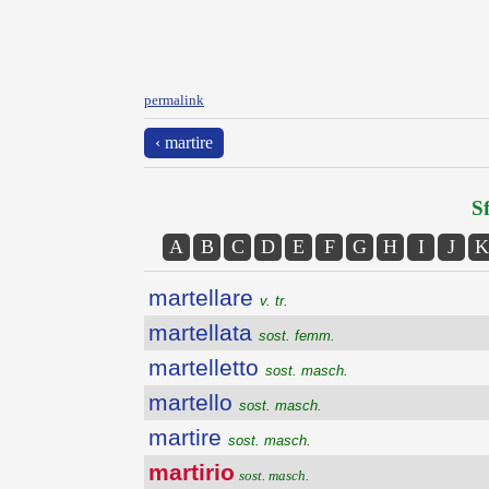
permalink
‹ martire
Sf
A
B
C
D
E
F
G
H
I
J
K
martellare
v. tr.
martellata
sost. femm.
martelletto
sost. masch.
martello
sost. masch.
martire
sost. masch.
martirio
sost. masch.