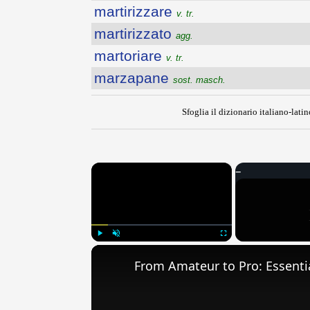
martirizzare
v. tr.
martirizzato
agg.
martoriare
v. tr.
marzapane
sost. masch.
Sfoglia il dizionario italiano-latin
×
Play
Unmute
Fullscreen
From Amateur to Pro: Essentia