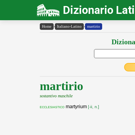
Dizionario Lat
Home
›
Italiano-Latino
›
martirio
Diziona
martirio
sostantivo maschile
martyrium
ecclesiastico
[-ii, n.]