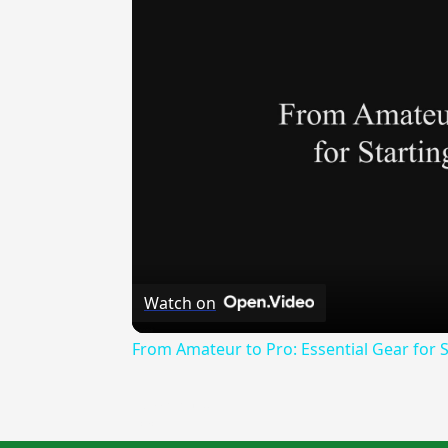
Watch on
From Amateur to Pro: Essential Gear for S
{{ID:MARTIRIO100}}
---CACHE---