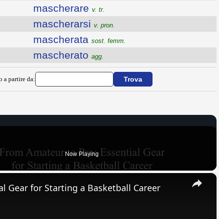
mascherare
v. tr.
mascherarsi
v. pron.
mascherata
sost. femm.
mascherato
agg.
o a partire da:
Now Playing
×
l Gear for Starting a Basketball Career