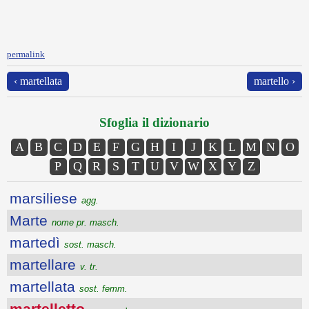
permalink
‹ martellata
martello ›
Sfoglia il dizionario
A
B
C
D
E
F
G
H
I
J
K
L
M
N
O
P
Q
R
S
T
U
V
W
X
Y
Z
marsiliese
agg.
Marte
nome pr. masch.
martedì
sost. masch.
martellare
v. tr.
martellata
sost. femm.
martelletto