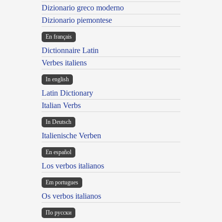
Dizionario greco moderno
Dizionario piemontese
En français
Dictionnaire Latin
Verbes italiens
In english
Latin Dictionary
Italian Verbs
In Deutsch
Italienische Verben
En español
Los verbos italianos
Em portugues
Os verbos italianos
По русски