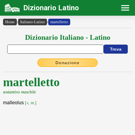
Dizionario Latino
Home
›
Italiano-Latino
›
martelletto
Dizionario Italiano - Latino
Donazione
martelletto
sostantivo maschile
malleolus
[-i, m.]