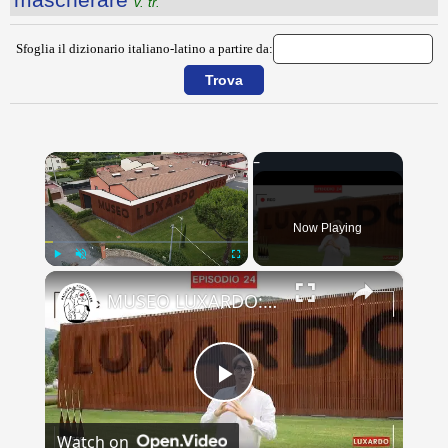
v. tr.
Sfoglia il dizionario italiano-latino a partire da:
×
Now Playing
×
Play
Unmute
Fullscreen
MUSEO LUXARDO: Un Viaggio nel Tempo e nel Gusto
Play
Watch on