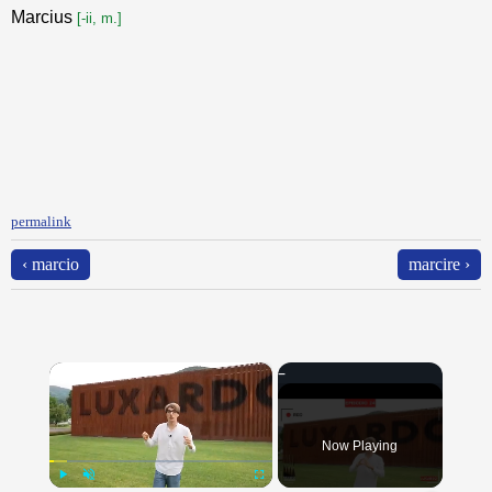
Marcius
[-ii, m.]
permalink
‹ marcio
marcire ›
×
Now Playing