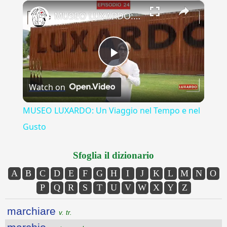
×
Play
Unmute
Fullscreen
MUSEO LUXARDO: Un Viaggio nel Tempo e nel Gusto
Play
Watch on
Video
MUSEO LUXARDO: Un Viaggio nel Tempo e nel
Gusto
Sfoglia il dizionario
A
B
C
D
E
F
G
H
I
J
K
L
M
N
O
P
Q
R
S
T
U
V
W
X
Y
Z
marchiare
v. tr.