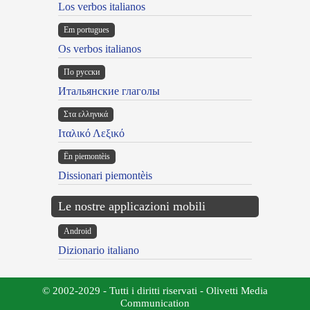
Los verbos italianos
Em portugues
Os verbos italianos
По русски
Итальянские глаголы
Στα ελληνικά
Ιταλικό Λεξικό
Ën piemontèis
Dissionari piemontèis
Le nostre applicazioni mobili
Android
Dizionario italiano
© 2002-2029 - Tutti i diritti riservati - Olivetti Media
Communication