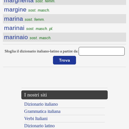
margherita
sost. femm.
margine
sost. masch.
marina
sost. femm.
marinai
sost. masch. pl.
marinaio
sost. masch.
Sfoglia il dizionario italiano-latino a partire da:
{{ID:MARCIO200}}
---CACHE---
I nostri siti
Dizionario italiano
Grammatica italiana
Verbi Italiani
Dizionario latino