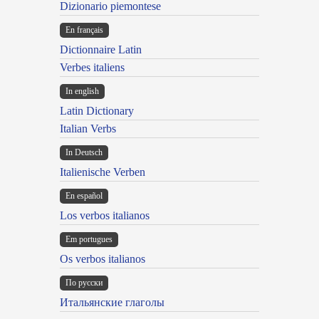
Dizionario piemontese
En français
Dictionnaire Latin
Verbes italiens
In english
Latin Dictionary
Italian Verbs
In Deutsch
Italienische Verben
En español
Los verbos italianos
Em portugues
Os verbos italianos
По русски
Итальянские глаголы