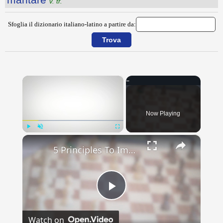
v. tr.
Sfoglia il dizionario italiano-latino a partire da:
×
Now Playing
×
Play
Unmute
Fullscreen
5 Principles To Improve At Chess
Play
Watch on