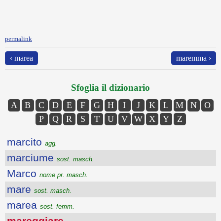
permalink
‹ marea
maremma ›
Sfoglia il dizionario
A
B
C
D
E
F
G
H
I
J
K
L
M
N
O
P
Q
R
S
T
U
V
W
X
Y
Z
marcito
agg.
marciume
sost. masch.
Marco
nome pr. masch.
mare
sost. masch.
marea
sost. femm.
mareggiare