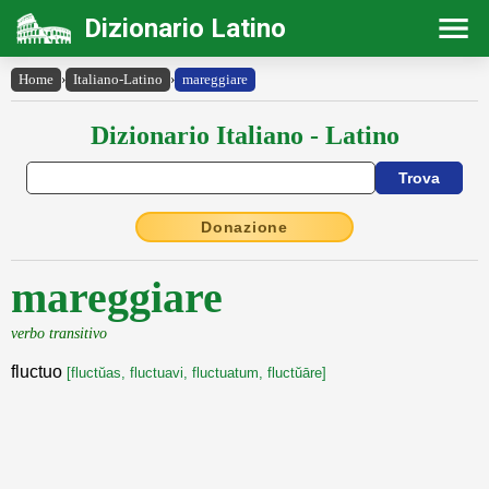
Dizionario Latino
Home
›
Italiano-Latino
›
mareggiare
Dizionario Italiano - Latino
Donazione
mareggiare
verbo transitivo
fluctuo
[fluctŭas, fluctuavi, fluctuatum, fluctŭāre]