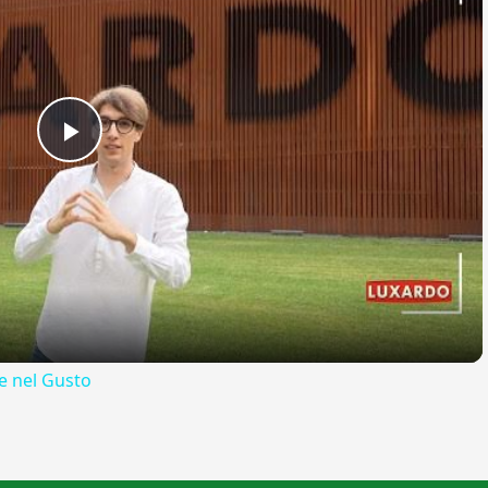
Play
Video
 nel Gusto