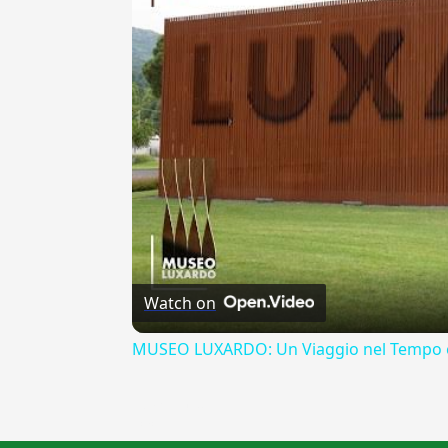
Watch on
MUSEO LUXARDO: Un Viaggio nel Tempo e
{{ID:ARISTEO100}}
---CACHE---