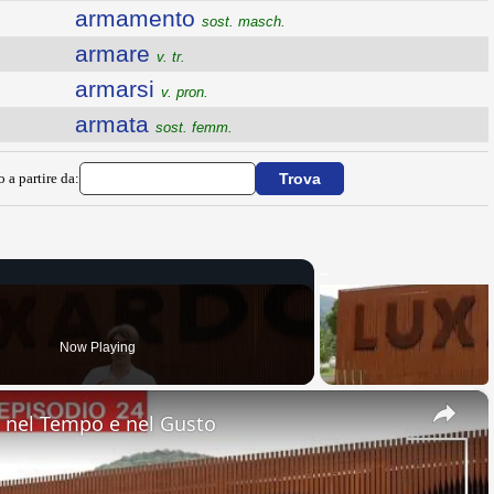
armamento
sost. masch.
armare
v. tr.
armarsi
v. pron.
armata
sost. femm.
o a partire da:
Now Playing
×
nel Tempo e nel Gusto