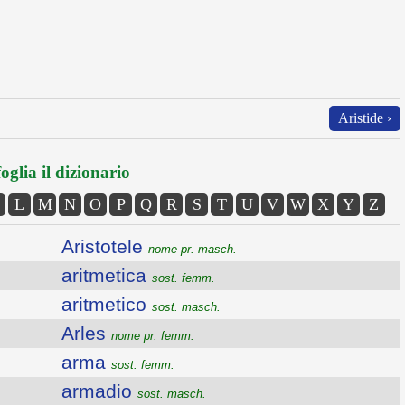
Aristide ›
oglia il dizionario
L
M
N
O
P
Q
R
S
T
U
V
W
X
Y
Z
Aristotele
nome pr. masch.
aritmetica
sost. femm.
aritmetico
sost. masch.
Arles
nome pr. femm.
arma
sost. femm.
armadio
sost. masch.