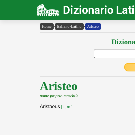
Dizionario Lat
Home
›
Italiano-Latino
›
Aristeo
Diziona
Aristeo
nome proprio maschile
Aristaeus
[-i, m.]