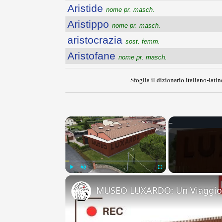
Aristide
nome pr. masch.
Aristippo
nome pr. masch.
aristocrazia
sost. femm.
Aristofane
nome pr. masch.
Sfoglia il dizionario italiano-latin
×
Play
Unmute
Fullscreen
MUSEO LUXARDO: Un Viaggio 