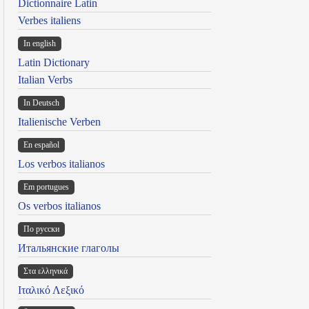
Dictionnaire Latin
Verbes italiens
In english
Latin Dictionary
Italian Verbs
In Deutsch
Italienische Verben
En español
Los verbos italianos
Em portugues
Os verbos italianos
По русски
Итальянские глаголы
Στα ελληνικά
Ιταλικό Λεξικό