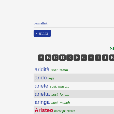
permalink
‹ aringa
Sf
A
B
C
D
E
F
G
H
I
J
K
aridità
sost. femm.
arido
agg.
ariete
sost. masch.
arietta
sost. femm.
aringa
sost. masch.
Aristeo
nome pr. masch.