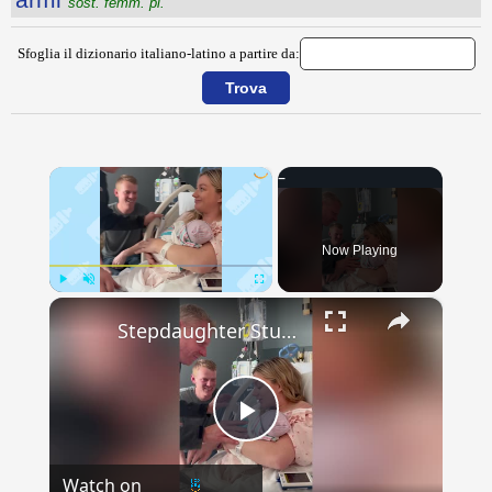
sost. femm. pl.
Sfoglia il dizionario italiano-latino a partire da:
×
Now Playing
×
Play
Unmute
Fullscreen
Stepdaughter Stuns Stepdad Naming Baby After Him
Play
Watch on