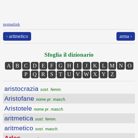
permalink
‹ aritmetico
arma ›
Sfoglia il dizionario
A
B
C
D
E
F
G
H
I
J
K
L
M
N
O
P
Q
R
S
T
U
V
W
X
Y
Z
aristocrazia
sost. femm.
Aristofane
nome pr. masch.
Aristotele
nome pr. masch.
aritmetica
sost. femm.
aritmetico
sost. masch.
Arles