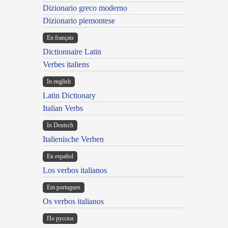
Dizionario greco moderno
Dizionario piemontese
En français
Dictionnaire Latin
Verbes italiens
In english
Latin Dictionary
Italian Verbs
In Deutsch
Italienische Verben
En español
Los verbos italianos
Em portugues
Os verbos italianos
По русски