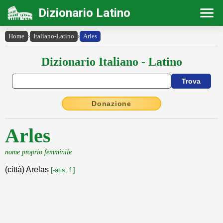
Dizionario Latino
Home
›
Italiano-Latino
›
Arles
Dizionario Italiano - Latino
Donazione
Arles
nome proprio femminile
(città) Arelas
[-atis, f.]