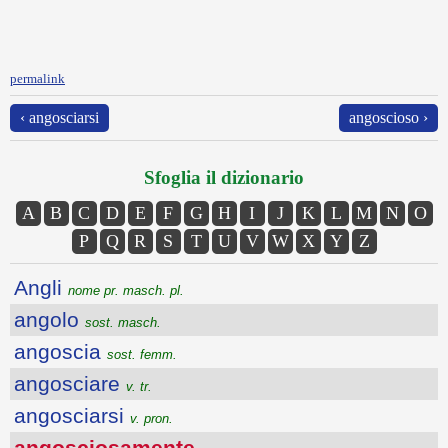
permalink
‹ angosciarsi
angoscioso ›
Sfoglia il dizionario
A
B
C
D
E
F
G
H
I
J
K
L
M
N
O
P
Q
R
S
T
U
V
W
X
Y
Z
Angli
nome pr. masch. pl.
angolo
sost. masch.
angoscia
sost. femm.
angosciare
v. tr.
angosciarsi
v. pron.
angosciosamente