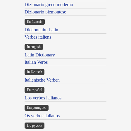
Dizionario greco moderno
Dizionario piemontese
En français
Dictionnaire Latin
Verbes italiens
In english
Latin Dictionary
Italian Verbs
In Deutsch
Italienische Verben
En español
Los verbos italianos
Em portugues
Os verbos italianos
По русски