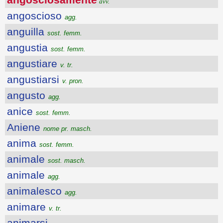
avv.
angoscioso
agg.
anguilla
sost. femm.
angustia
sost. femm.
angustiare
v. tr.
angustiarsi
v. pron.
angusto
agg.
anice
sost. femm.
Aniene
nome pr. masch.
anima
sost. femm.
animale
sost. masch.
animale
agg.
animalesco
agg.
animare
v. tr.
animarsi