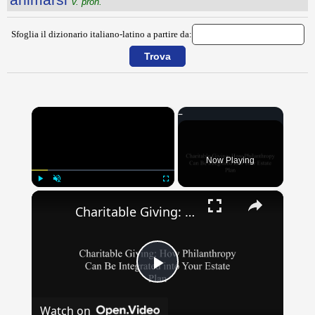
v. pron.
Sfoglia il dizionario italiano-latino a partire da:
×
Now Playing
×
Play
Unmute
Fullscreen
Charitable Giving: How Philanthropy Can Be Integrated into Your Estate Plan
Play
Watch on