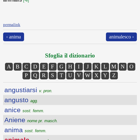
[-e]
permalink
‹ anima
animalesco ›
Sfoglia il dizionario
A
B
C
D
E
F
G
H
I
J
K
L
M
N
O
P
Q
R
S
T
U
V
W
X
Y
Z
angustiarsi
v. pron.
angusto
agg.
anice
sost. femm.
Aniene
nome pr. masch.
anima
sost. femm.
animale