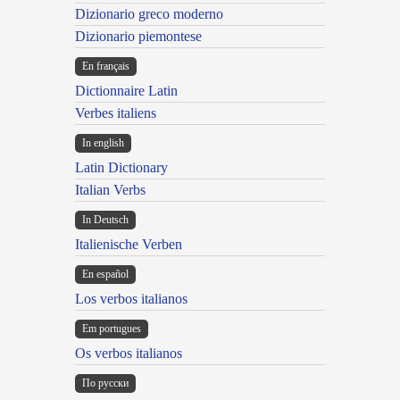
Dizionario greco moderno
Dizionario piemontese
En français
Dictionnaire Latin
Verbes italiens
In english
Latin Dictionary
Italian Verbs
In Deutsch
Italienische Verben
En español
Los verbos italianos
Em portugues
Os verbos italianos
По русски