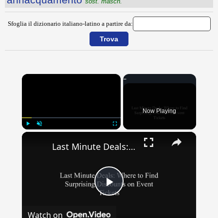
sost. masch.
Sfoglia il dizionario italiano-latino a partire da:
×
Now Playing
×
Play
Unmute
Fullscreen
Last Minute Deals: Where to Find Surprising Discounts on Event Tickets
Play
Watch on