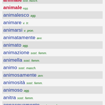
sost. masch.
animale
agg.
animalesco
agg.
animare
v. tr.
animarsi
v. pron.
animatamente
avv.
animato
agg.
animazione
sost. femm.
animella
sost. femm.
animo
sost. masch.
animosamente
avv.
animosità
sost. femm.
animoso
agg.
anitra
sost. femm.
annacquamento