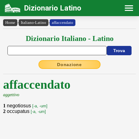
Dizionario Latino
Home
›
Italiano-Latino
›
affaccendato
Dizionario Italiano - Latino
Donazione
affaccendato
aggettivo
1
negotiosus
[-a, -um]
2
occupatus
[-a, -um]