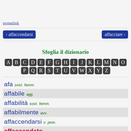
permalink
‹ affaccendarsi
affacciare ›
Sfoglia il dizionario
A
B
C
D
E
F
G
H
I
J
K
L
M
N
O
P
Q
R
S
T
U
V
W
X
Y
Z
afa
sost. femm.
affabile
agg.
affabilità
sost. femm.
affabilmente
avv.
affaccendarsi
v. pron.
affaccendato