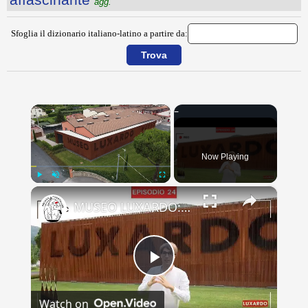
agg.
Sfoglia il dizionario italiano-latino a partire da:
×
Now Playing
×
Play
Unmute
Fullscreen
MUSEO LUXARDO: Un Viaggio nel Tempo e nel Gusto
Play
Watch on