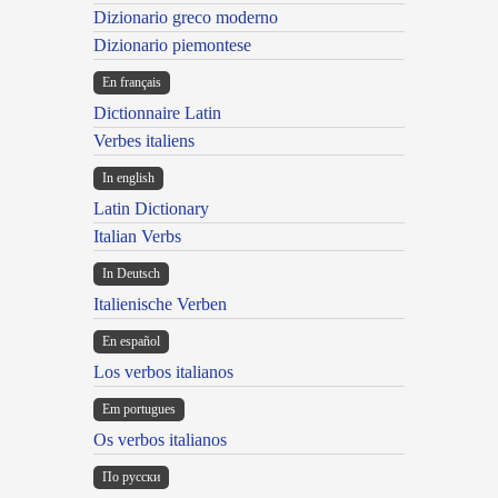
Dizionario greco moderno
Dizionario piemontese
En français
Dictionnaire Latin
Verbes italiens
In english
Latin Dictionary
Italian Verbs
In Deutsch
Italienische Verben
En español
Los verbos italianos
Em portugues
Os verbos italianos
По русски