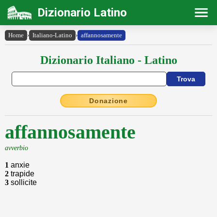
Dizionario Latino
Home
›
Italiano-Latino
›
affannosamente
Dizionario Italiano - Latino
Donazione
affannosamente
avverbio
1
anxie
2
trapide
3
sollicite