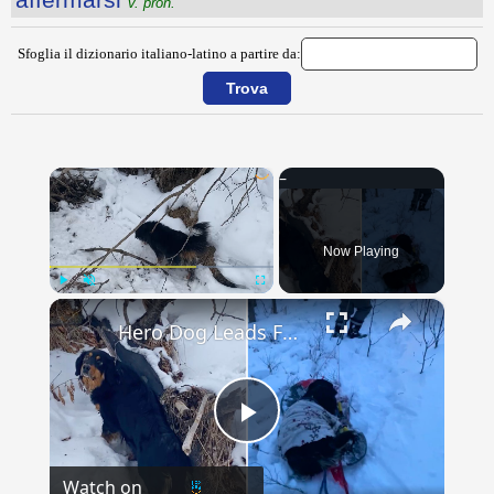
v. pron.
Sfoglia il dizionario italiano-latino a partire da:
×
Now Playing
×
Play
Unmute
Fullscreen
Hero Dog Leads Family To Rescue Frozen Dog Stranded In Creek
Play
Watch on