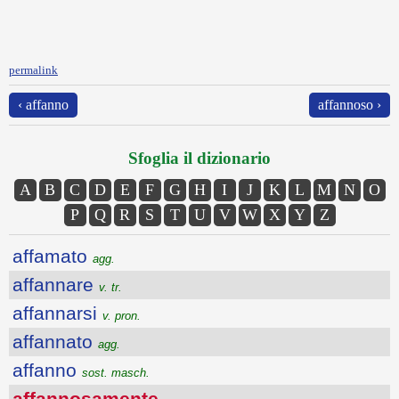
permalink
‹ affanno
affannoso ›
Sfoglia il dizionario
A
B
C
D
E
F
G
H
I
J
K
L
M
N
O
P
Q
R
S
T
U
V
W
X
Y
Z
affamato
agg.
affannare
v. tr.
affannarsi
v. pron.
affannato
agg.
affanno
sost. masch.
affannosamente