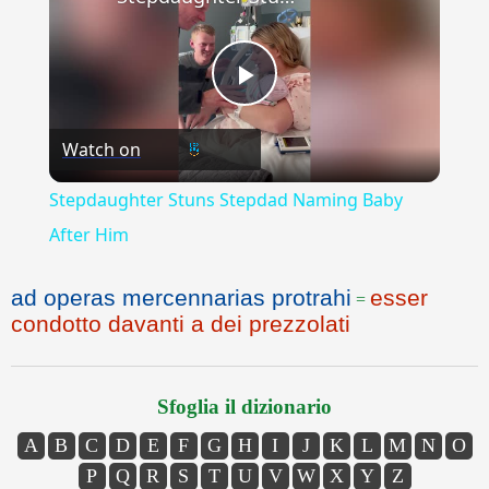
Play
Watch on
Video
Stepdaughter Stuns Stepdad Naming Baby
After Him
ad operas mercennarias protrahi
esser
=
condotto davanti a dei prezzolati
Sfoglia il dizionario
A
B
C
D
E
F
G
H
I
J
K
L
M
N
O
P
Q
R
S
T
U
V
W
X
Y
Z