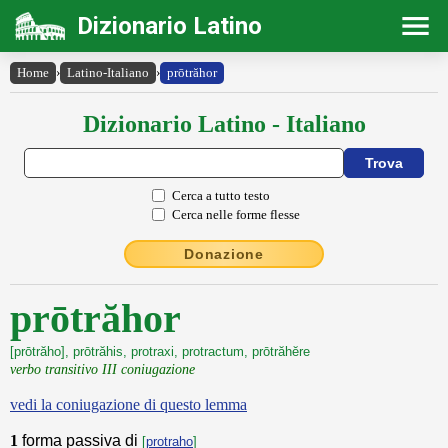
Dizionario Latino
Home
›
Latino-Italiano
›
prōtrăhor
Dizionario Latino - Italiano
Cerca a tutto testo
Cerca nelle forme flesse
Donazione
prōtrăhor
[prōtrăho], prōtrăhis, protraxi, protractum, prōtrăhĕre
verbo transitivo III coniugazione
vedi la coniugazione di questo lemma
1
forma passiva di
[
protraho
]