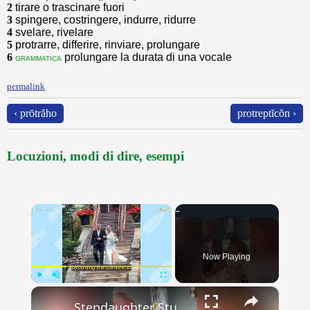
2
tirare o trascinare fuori
3
spingere, costringere, indurre, ridurre
4
svelare, rivelare
5
protrarre, differire, rinviare, prolungare
6
prolungare la durata di una vocale
grammatica
permalink
‹ prōtrăho
protreptĭcŏn ›
Locuzioni, modi di dire, esempi
×
Now Playing
×
Play
Unmute
Fullscreen
Stepdaughter Stuns Stepdad Naming Baby After Him