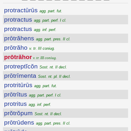
protractūrūs
agg. part. fut.
protractus
agg. part. perf. I cl.
protractus
agg. inf. perf.
prōtrăhens
agg. part. pres. II cl.
prōtrăho
v. tr. III coniug.
prōtrăhor
v. tr. III coniug.
protreptĭcŏn
Sost. nt. II decl.
prōtrīmenta
Sost. nt. pl. II decl.
protritūrūs
agg. part. fut.
prōtrītus
agg. part. perf. I cl.
protritus
agg. inf. perf.
prŏtrŏpum
Sost. nt. II decl.
prōtrūdens
agg. part. pres. II cl.