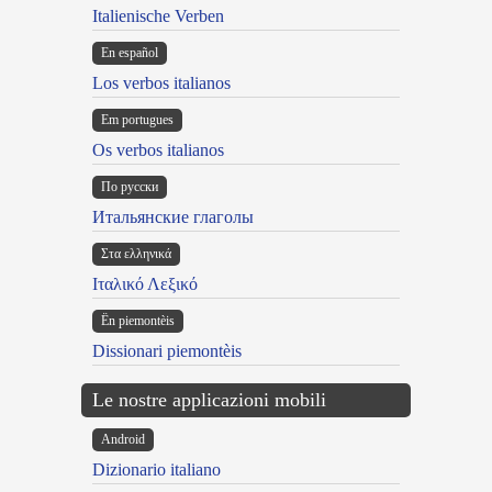
Italienische Verben
En español
Los verbos italianos
Em portugues
Os verbos italianos
По русски
Итальянские глаголы
Στα ελληνικά
Ιταλικό Λεξικό
Ën piemontèis
Dissionari piemontèis
Le nostre applicazioni mobili
Android
Dizionario italiano