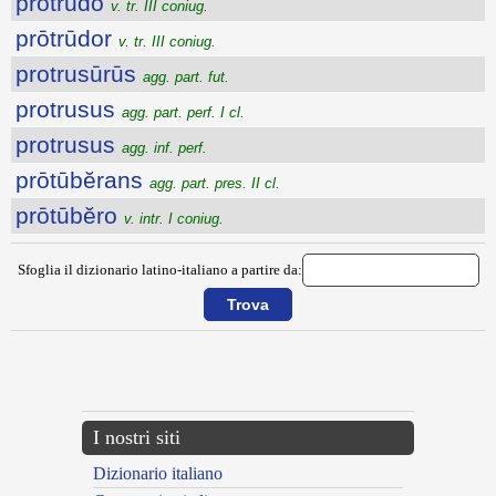
prōtrūdo
v. tr. III coniug.
prōtrūdor
v. tr. III coniug.
protrusūrūs
agg. part. fut.
protrusus
agg. part. perf. I cl.
protrusus
agg. inf. perf.
prōtūbĕrans
agg. part. pres. II cl.
prōtūbĕro
v. intr. I coniug.
Sfoglia il dizionario latino-italiano a partire da:
{{ID:PROTRAHOR100}}
---CACHE---
I nostri siti
Dizionario italiano