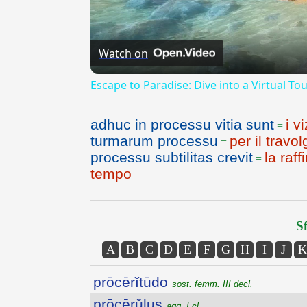
Watch on
Escape to Paradise: Dive into a Virtual To
adhuc in processu vitia sunt
i v
=
turmarum processu
per il trav
=
processu subtilitas crevit
la raf
=
tempo
Sf
A
B
C
D
E
F
G
H
I
J
K
prōcērĭtūdo
sost. femm. III decl.
prōcērŭlus
agg. I cl.