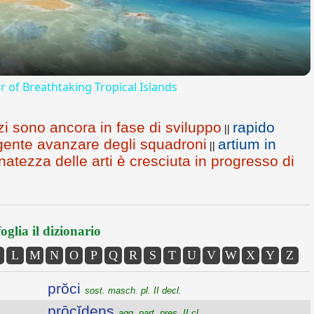
ur of Breathtaking Tropical Islands
izi sono ancora in fase di sviluppo
rapido
||
olgente avanzare degli squadroni
artium in
||
finatezza delle arti è cresciuta in progresso di
oglia il dizionario
L
M
N
O
P
Q
R
S
T
U
V
W
X
Y
Z
prŏci
sost. masch. pl. II decl.
prōcĭdens
agg. part. pres. II cl.