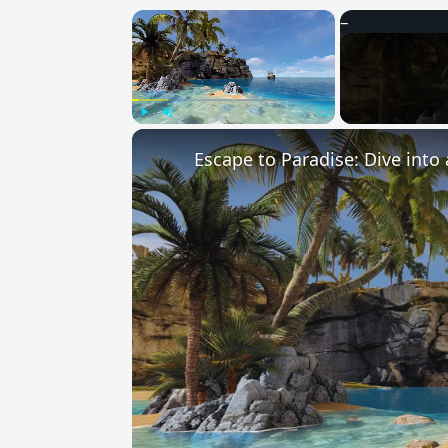
×
Play
Unmute
Fullscreen