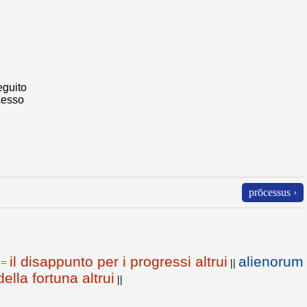
eguito
ccesso
prōcessus ›
il disappunto per i progressi altrui
alienorum
=
||
della fortuna altrui
||