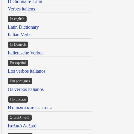
Dictionnaire Latin
Verbes italiens
In english
Latin Dictionary
Italian Verbs
In Deutsch
Italienische Verben
En español
Los verbos italianos
Em portugues
Os verbos italianos
По русски
Итальянские глаголы
Στα ελληνικά
Ιταλικό Λεξικό