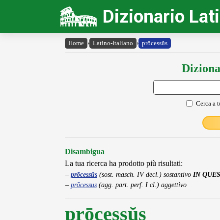
Dizionario Lat
Home
›
Latino-Italiano
›
prōcessŭs
Diziona
Cerca a t
Disambigua
La tua ricerca ha prodotto più risultati:
prōcessŭs
(sost. masch. IV decl.) sostantivo
IN QUE
prōcessus
(agg. part. perf. I cl.) aggettivo
prōcessŭs