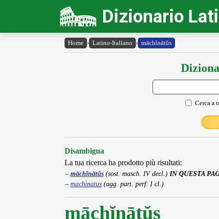
Dizionario Lat
Home
›
Latino-Italiano
›
māchĭnātŭs
Diziona
Cerca a t
Disambigua
La tua ricerca ha prodotto più risultati:
māchĭnātŭs
(sost. masch. IV decl.)
IN QUESTA PA
machinatus
(agg. part. perf. I cl.)
māchĭnātŭs