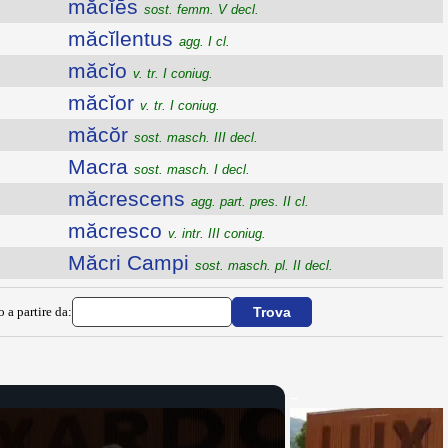
măcĭēs
sost. femm. V decl.
măcĭlentus
agg. I cl.
măcĭo
v. tr. I coniug.
măcĭor
v. tr. I coniug.
măcŏr
sost. masch. III decl.
Macra
sost. masch. I decl.
măcrescens
agg. part. pres. II cl.
măcresco
v. intr. III coniug.
Măcri Campi
sost. masch. pl. II decl.
o a partire da: