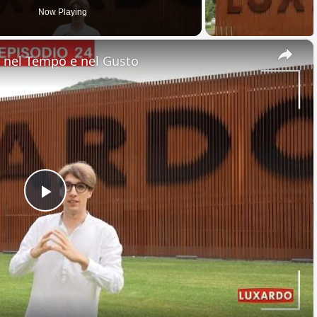
Now Playing
×
nel Tempo e nel Gusto
Play
Video