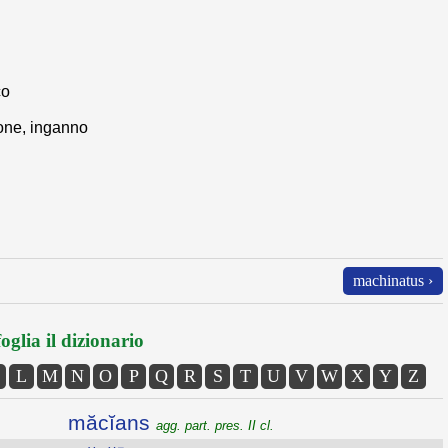
co
ione, inganno
machinatus ›
oglia il dizionario
L
M
N
O
P
Q
R
S
T
U
V
W
X
Y
Z
măcĭans
agg. part. pres. II cl.