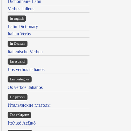
Dictionnaire Latin
Verbes italiens
In english
Latin Dictionary
Italian Verbs
In Deutsch
Italienische Verben
En español
Los verbos italianos
Em portugues
Os verbos italianos
По русски
Итальянские глаголы
Στα ελληνικά
Ιταλικό Λεξικό