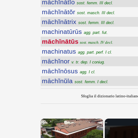
māchĭnātĭo
sost. femm. III decl.
māchĭnātŏr
sost. masch. III decl.
māchĭnātrix
sost. femm. III decl.
machinatūrūs
agg. part. fut.
māchĭnātŭs
sost. masch. IV decl.
machinatus
agg. part. perf. I cl.
māchĭnor
v. tr. dep. I coniug.
māchĭnōsus
agg. I cl.
māchĭnŭla
sost. femm. I decl.
Sfoglia il dizionario latino-italian
×