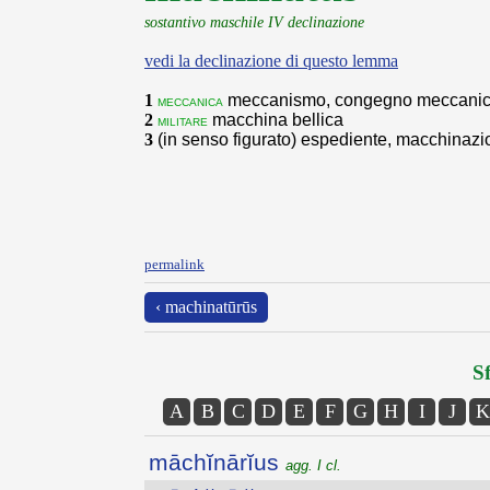
sostantivo maschile IV declinazione
vedi la declinazione di questo lemma
1
meccanismo, congegno meccani
meccanica
2
macchina bellica
militare
3
(in senso figurato) espediente, macchinaz
permalink
‹ machinatūrūs
Sf
A
B
C
D
E
F
G
H
I
J
K
māchĭnārĭus
agg. I cl.