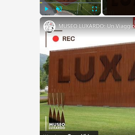
Play
Unmute
Fullscreen
MUSEO LUXARDO: Un Viaggio 