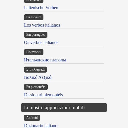
Italienische Verben
En español
Los verbos italianos
Em portugues
Os verbos italianos
По русски
Итальянские глаголы
Στα ελληνικά
Ιταλικό Λεξικό
Ën piemontèis
Dissionari piemontèis
Le nostre applicazioni mobili
Android
Dizionario italiano