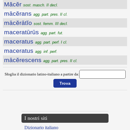
Măcĕr
sost. masch. II decl.
mācĕrans
agg. part. pres. II cl.
mācĕrātĭo
sost. femm. III decl.
maceratūrūs
agg. part. fut.
maceratus
agg. part. perf. I cl.
maceratus
agg. inf. perf.
mācĕrescens
agg. part. pres. II cl.
Sfoglia il dizionario latino-italiano a partire da:
{{ID:MACELLARIUS100}}
---CACHE---
I nostri siti
Dizionario italiano