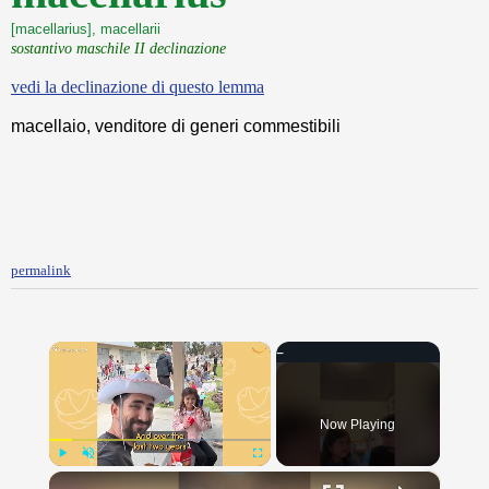
[macellarius], macellarii
sostantivo maschile II declinazione
vedi la declinazione di questo lemma
macellaio, venditore di generi commestibili
permalink
×
Now Playing
×
Play
Unmute
Fullscreen