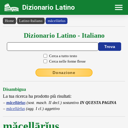
Dizionario Latino
Home
›
Latino-Italiano
›
măcellārĭus
Dizionario Latino - Italiano
Cerca a tutto testo
Cerca nelle forme flesse
Donazione
Disambigua
La tua ricerca ha prodotto più risultati:
măcellārĭus
(sost. masch. II decl.) sostantivo
IN QUESTA PAGINA
măcellārĭus
(agg. I cl.) aggettivo
măcellārĭus