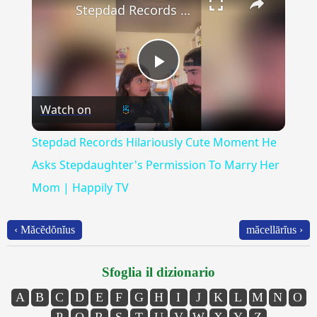
Stepdad Records Hilariously Cute Moment He Asks Stepdaughter's Permission To Marry Her Mom | Happily TV
Play
Watch on
Video
Stepdad Records Hilariously Cute Moment He
Asks Stepdaughter's Permission To Marry Her
Mom | Happily TV
‹ Măcĕdŏnĭus
măcellārĭus ›
Sfoglia il dizionario
A
B
C
D
E
F
G
H
I
J
K
L
M
N
O
P
Q
R
S
T
U
V
W
X
Y
Z