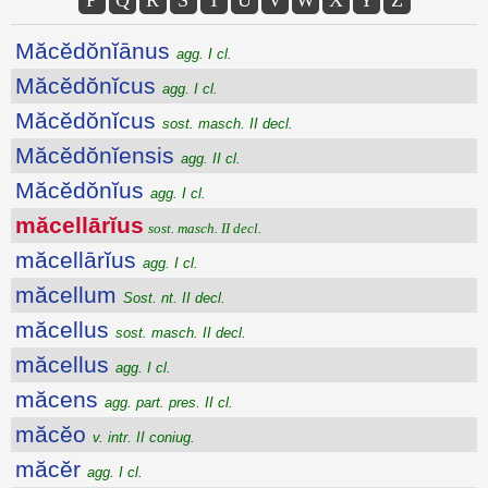
Măcĕdŏnĭānus
agg. I cl.
Măcĕdŏnĭcus
agg. I cl.
Măcĕdŏnĭcus
sost. masch. II decl.
Măcĕdŏnĭensis
agg. II cl.
Măcĕdŏnĭus
agg. I cl.
măcellārĭus
sost. masch. II decl.
măcellārĭus
agg. I cl.
măcellum
Sost. nt. II decl.
măcellus
sost. masch. II decl.
măcellus
agg. I cl.
măcens
agg. part. pres. II cl.
măcĕo
v. intr. II coniug.
măcĕr
agg. I cl.