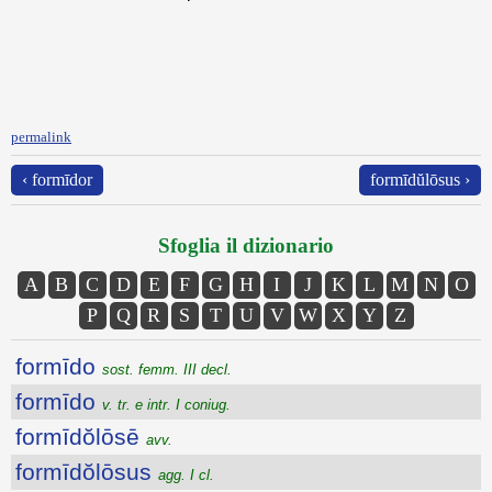
permalink
‹ formīdor
formīdŭlōsus ›
Sfoglia il dizionario
A
B
C
D
E
F
G
H
I
J
K
L
M
N
O
P
Q
R
S
T
U
V
W
X
Y
Z
formīdo
sost. femm. III decl.
formīdo
v. tr. e intr. I coniug.
formīdŏlōsē
avv.
formīdŏlōsus
agg. I cl.