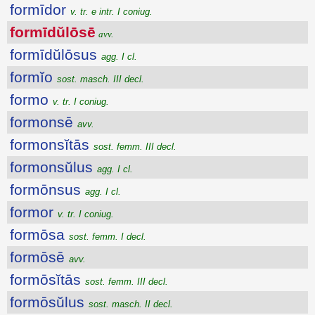
formīdor
v. tr. e intr. I coniug.
formīdŭlōsē
avv.
formīdŭlōsus
agg. I cl.
formĭo
sost. masch. III decl.
formo
v. tr. I coniug.
formonsē
avv.
formonsĭtās
sost. femm. III decl.
formonsŭlus
agg. I cl.
formōnsus
agg. I cl.
formor
v. tr. I coniug.
formōsa
sost. femm. I decl.
formōsē
avv.
formōsĭtās
sost. femm. III decl.
formōsŭlus
sost. masch. II decl.