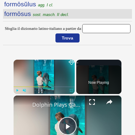
formōsŭlus
agg. I cl.
formōsus
sost. masch. II decl.
Sfoglia il dizionario latino-italiano a partire da:
×
Now Playing
×
Play
Unmute
Fullscreen
Dolphin Plays Game With Kid | Happily TV
Play