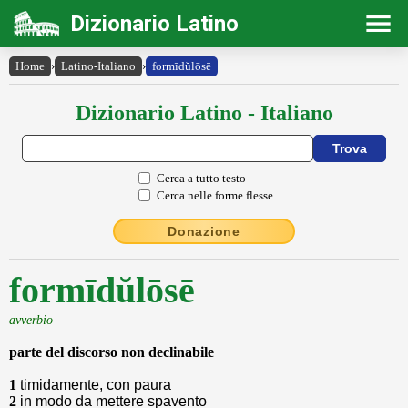
Dizionario Latino
Home
›
Latino-Italiano
›
formīdŭlōsē
Dizionario Latino - Italiano
Cerca a tutto testo
Cerca nelle forme flesse
Donazione
formīdŭlōsē
avverbio
parte del discorso non declinabile
1
timidamente, con paura
2
in modo da mettere spavento