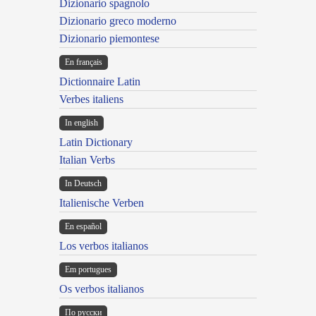
Dizionario spagnolo
Dizionario greco moderno
Dizionario piemontese
En français
Dictionnaire Latin
Verbes italiens
In english
Latin Dictionary
Italian Verbs
In Deutsch
Italienische Verben
En español
Los verbos italianos
Em portugues
Os verbos italianos
По русски