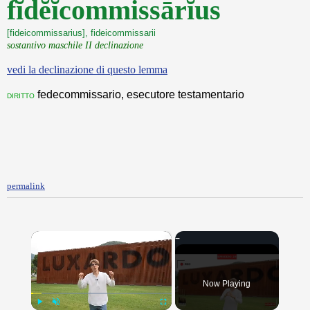
fĭdĕĭcommissārĭus
[fideicommissarius], fideicommissarii
sostantivo maschile II declinazione
vedi la declinazione di questo lemma
fedecommissario, esecutore testamentario
diritto
permalink
×
Now Playing