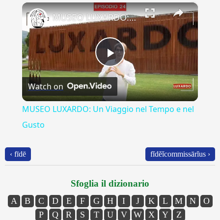
×
Play
Unmute
Fullscreen
MUSEO LUXARDO: Un Viaggio nel Tempo e nel Gusto
Play
Watch on
Video
MUSEO LUXARDO: Un Viaggio nel Tempo e nel
Gusto
‹ fīdē
fĭdĕĭcommissārĭus ›
Sfoglia il dizionario
A
B
C
D
E
F
G
H
I
J
K
L
M
N
O
P
Q
R
S
T
U
V
W
X
Y
Z