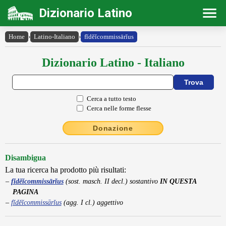
Dizionario Latino
Home
›
Latino-Italiano
›
fĭdĕĭcommissārĭus
Dizionario Latino - Italiano
Cerca a tutto testo
Cerca nelle forme flesse
Donazione
Disambigua
La tua ricerca ha prodotto più risultati:
fĭdĕĭcommissārĭus
(sost. masch. II decl.) sostantivo
IN QUESTA
PAGINA
fĭdĕĭcommissārĭus
(agg. I cl.) aggettivo