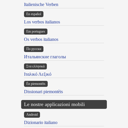
Italienische Verben
En español
Los verbos italianos
Em portugues
Os verbos italianos
По русски
Итальянские глаголы
Στα ελληνικά
Ιταλικό Λεξικό
Ën piemontèis
Dissionari piemontèis
Le nostre applicazioni mobili
Android
Dizionario italiano