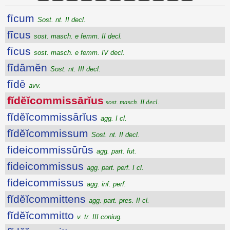
fīcum
Sost. nt. II decl.
fīcus
sost. masch. e femm. II decl.
fīcus
sost. masch. e femm. IV decl.
fīdāmĕn
Sost. nt. III decl.
fīdē
avv.
fĭdĕĭcommissārĭus
sost. masch. II decl.
fĭdĕĭcommissārĭus
agg. I cl.
fĭdĕĭcommissum
Sost. nt. II decl.
fideicommissūrūs
agg. part. fut.
fideicommissus
agg. part. perf. I cl.
fideicommissus
agg. inf. perf.
fĭdĕĭcommittens
agg. part. pres. II cl.
fĭdĕĭcommitto
v. tr. III coniug.