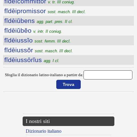
fĭdĕĭcommittor
v. tr. III coniug.
fĭdēipromissor
sost. masch. III decl.
fĭdēiŭbens
agg. part. pres. II cl.
fĭdēiŭbĕo
v. intr. II coniug.
fĭdēiussĭo
sost. femm. III decl.
fĭdēiussŏr
sost. masch. III decl.
fĭdēiussōrĭus
agg. I cl.
Sfoglia il dizionario latino-italiano a partire da:
{{ID:FIDEICOMMISSARIUS100}}
---CACHE---
I nostri siti
Dizionario italiano