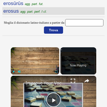
erosūrūs
agg. part. fut.
erosus
agg. part. perf. I cl.
Sfoglia il dizionario latino-italiano a partire da:
×
Now Playing
×
Play
Unmute
Fullscreen
Improve Your Vocabulary For Better Scrabble Play
Play