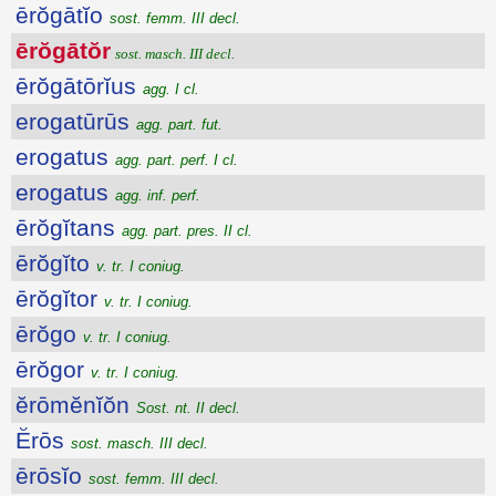
ērŏgātĭo
sost. femm. III decl.
ērŏgātŏr
sost. masch. III decl.
ērŏgātōrĭus
agg. I cl.
erogatūrūs
agg. part. fut.
erogatus
agg. part. perf. I cl.
erogatus
agg. inf. perf.
ērŏgĭtans
agg. part. pres. II cl.
ērŏgĭto
v. tr. I coniug.
ērŏgĭtor
v. tr. I coniug.
ērŏgo
v. tr. I coniug.
ērŏgor
v. tr. I coniug.
ĕrōmĕnĭŏn
Sost. nt. II decl.
Ĕrōs
sost. masch. III decl.
ērōsĭo
sost. femm. III decl.