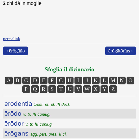
2
chi dà in moglie
permalink
‹ ērŏgātĭo
ērŏgātōrĭus ›
Sfoglia il dizionario
A
B
C
D
E
F
G
H
I
J
K
L
M
N
O
P
Q
R
S
T
U
V
W
X
Y
Z
erodentia
Sost. nt. pl. III decl.
ērōdo
v. tr. III coniug.
ērōdor
v. tr. III coniug.
ērŏgans
agg. part. pres. II cl.