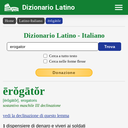
Dizionario Latino
Home
›
Latino-Italiano
›
ērŏgātŏr
Dizionario Latino - Italiano
Cerca a tutto testo
Cerca nelle forme flesse
Donazione
ērŏgātŏr
[ērŏgātŏr], erogatoris
sostantivo maschile III declinazione
vedi la declinazione di questo lemma
1
dispensiere di denaro e viveri ai soldati