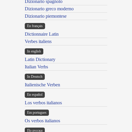
Dizionario spagnolo
Dizionario greco moderno
Dizionario piemontese
En français
Dictionnaire Latin
Verbes italiens
In english
Latin Dictionary
Italian Verbs
In Deutsch
Italienische Verben
En español
Los verbos italianos
Em portugues
Os verbos italianos
По русски