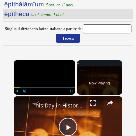
ĕpĭthălămĭum
Sost. nt. II decl.
ĕpĭthēca
sost. femm. I decl.
Sfoglia il dizionario latino-italiano a partire da:
×
Now Playing
×
Play
Unmute
Fullscreen
This Day in History: May 31st
Play