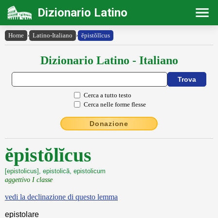
Dizionario Latino
Home
›
Latino-Italiano
›
ĕpistŏlĭcus
Dizionario Latino - Italiano
Cerca a tutto testo
Cerca nelle forme flesse
Donazione
ĕpistŏlĭcus
[epistolicus], epistolică, epistolicum
aggettivo I classe
vedi la declinazione di questo lemma
epistolare