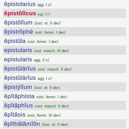
ĕpistolarius
agg. I cl.
ĕpistŏlĭcus
agg. I cl.
ĕpistŏlĭum
Sost. nt. II decl.
ĕpistrŏphē
sost. femm. I decl.
ĕpistŭla
sost. femm. I decl.
epistularis
sost. masch. III decl.
epistularis
agg. II cl.
ĕpistŭlārĭus
sost. masch. II decl.
ĕpistŭlārĭus
agg. I cl.
ĕpistȳlĭum
Sost. nt. II decl.
ĕpĭtăphista
sost. femm. I decl.
ĕpĭtăphĭus
sost. masch. II decl.
ĕpĭtăsis
sost. femm. III decl.
ĕpĭthălămĭŏn
Sost. nt. II decl.