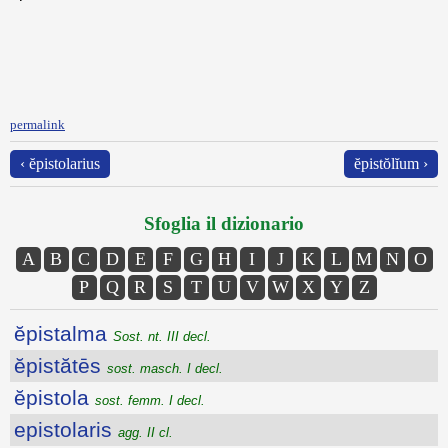
permalink
‹ ĕpistolarius
ĕpistŏlĭum ›
Sfoglia il dizionario
A
B
C
D
E
F
G
H
I
J
K
L
M
N
O
P
Q
R
S
T
U
V
W
X
Y
Z
ĕpistalma
Sost. nt. III decl.
ĕpistătēs
sost. masch. I decl.
ĕpistola
sost. femm. I decl.
epistolaris
agg. II cl.