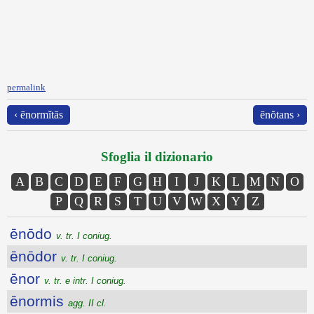
permalink
‹ ēnormĭtās
ēnŏtans ›
Sfoglia il dizionario
A
B
C
D
E
F
G
H
I
J
K
L
M
N
O
P
Q
R
S
T
U
V
W
X
Y
Z
ēnōdo
v. tr. I coniug.
ēnōdor
v. tr. I coniug.
ēnor
v. tr. e intr. I coniug.
ēnormis
agg. II cl.