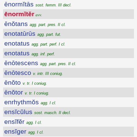
ēnormĭtās
sost. femm. III decl.
ēnormĭtĕr
avv.
ēnŏtans
agg. part. pres. II cl.
enotatūrūs
agg. part. fut.
enotatus
agg. part. perf. I cl.
enotatus
agg. inf. perf.
ēnōtescens
agg. part. pres. II cl.
ēnōtesco
v. intr. III coniug.
ēnŏto
v. tr. I coniug.
ēnŏtor
v. tr. I coniug.
enrhythmŏs
agg. I cl.
ensĭcŭlus
sost. masch. II decl.
ensĭfĕr
agg. I cl.
ensĭger
agg. I cl.