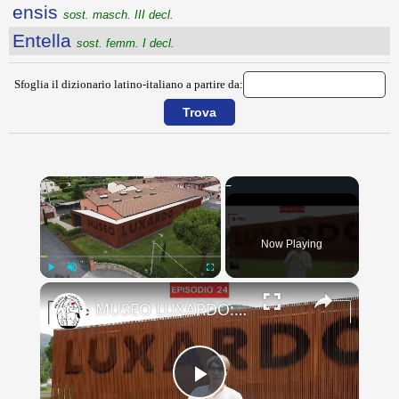
ensis
sost. masch. III decl.
Entella
sost. femm. I decl.
Sfoglia il dizionario latino-italiano a partire da:
×
Now Playing
×
Play
Unmute
Fullscreen
MUSEO LUXARDO: Un Viaggio nel Tempo e nel Gusto
Play