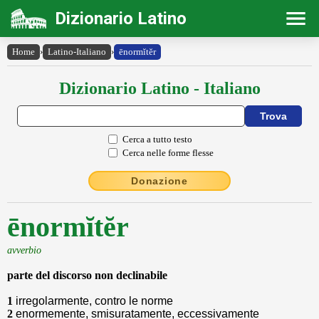
Dizionario Latino
Home
›
Latino-Italiano
›
ēnormĭtĕr
Dizionario Latino - Italiano
Cerca a tutto testo
Cerca nelle forme flesse
Donazione
ēnormĭtĕr
avverbio
parte del discorso non declinabile
1
irregolarmente, contro le norme
2
enormemente, smisuratamente, eccessivamente