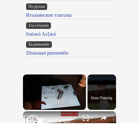
По русски
Итальянские глаголы
Στα ελληνικά
Ιταλικό Λεξικό
Ën piemontèis
Dissionari piemontèis
×
Now Playing
×
Unmute
MUSEO LUXARDO: Un Viaggio nel Tempo e nel Gusto