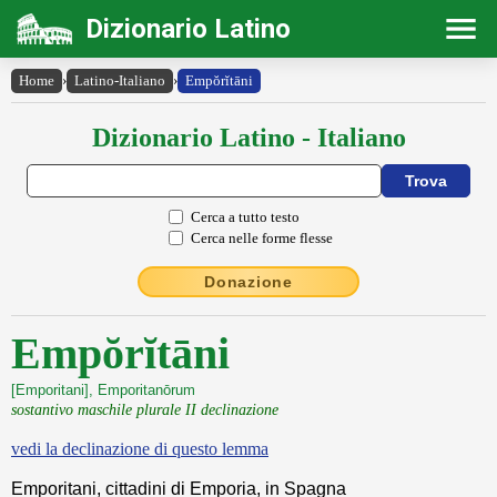
Dizionario Latino
Home
›
Latino-Italiano
›
Empŏrĭtāni
Dizionario Latino - Italiano
Cerca a tutto testo
Cerca nelle forme flesse
Donazione
Empŏrĭtāni
[Emporitani], Emporitanōrum
sostantivo maschile plurale II declinazione
vedi la declinazione di questo lemma
Emporitani, cittadini di Emporia, in Spagna