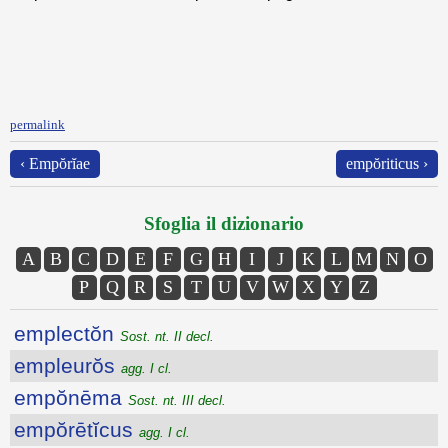
permalink
‹ Empŏrĭae
empŏriticus ›
Sfoglia il dizionario
A
B
C
D
E
F
G
H
I
J
K
L
M
N
O
P
Q
R
S
T
U
V
W
X
Y
Z
emplectŏn
Sost. nt. II decl.
empleurŏs
agg. I cl.
empŏnēma
Sost. nt. III decl.
empŏrētĭcus
agg. I cl.