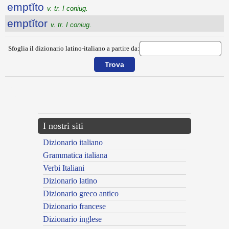
emptĭto
v. tr. I coniug.
emptĭtor
v. tr. I coniug.
Sfoglia il dizionario latino-italiano a partire da:
{{ID:EMPORITANI100}}
---CACHE---
I nostri siti
Dizionario italiano
Grammatica italiana
Verbi Italiani
Dizionario latino
Dizionario greco antico
Dizionario francese
Dizionario inglese