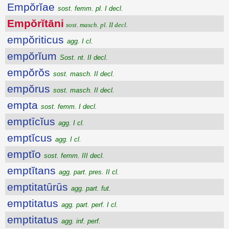
Empŏrĭae
sost. femm. pl. I decl.
Empŏrĭtāni
sost. masch. pl. II decl.
empŏriticus
agg. I cl.
empŏrĭum
Sost. nt. II decl.
empŏrŏs
sost. masch. II decl.
empŏrus
sost. masch. II decl.
empta
sost. femm. I decl.
emptīcĭus
agg. I cl.
emptĭcus
agg. I cl.
emptĭo
sost. femm. III decl.
emptĭtans
agg. part. pres. II cl.
emptitatūrūs
agg. part. fut.
emptitatus
agg. part. perf. I cl.
emptitatus
agg. inf. perf.