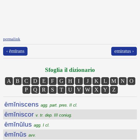
permalink
‹ ēmīrans
emiratus ›
Sfoglia il dizionario
A
B
C
D
E
F
G
H
I
J
K
L
M
N
O
P
Q
R
S
T
U
V
W
X
Y
Z
ēmĭniscens
agg. part. pres. II cl.
ēmĭniscor
v. tr. dep. III coniug.
ēmĭnŭlus
agg. I cl.
ēmĭnŭs
avv.