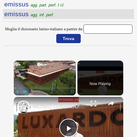
emissus
agg. part. perf. I cl.
emissus
agg. inf. perf.
Sfoglia il dizionario latino-italiano a partire da:
×
Now Playing
×
Play
Unmute
Fullscreen
MUSEO LUXARDO: Un Viaggio nel Tempo e nel Gusto
Play