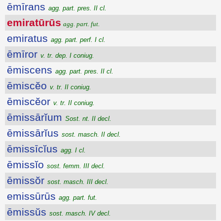
ēmīrans
agg. part. pres. II cl.
emiratūrūs
agg. part. fut.
emiratus
agg. part. perf. I cl.
ēmīror
v. tr. dep. I coniug.
ēmiscens
agg. part. pres. II cl.
ēmiscĕo
v. tr. II coniug.
ēmiscĕor
v. tr. II coniug.
ēmissārĭum
Sost. nt. II decl.
ēmissārĭus
sost. masch. II decl.
ēmissīcĭus
agg. I cl.
ēmissĭo
sost. femm. III decl.
ēmissŏr
sost. masch. III decl.
emissūrūs
agg. part. fut.
ēmissŭs
sost. masch. IV decl.