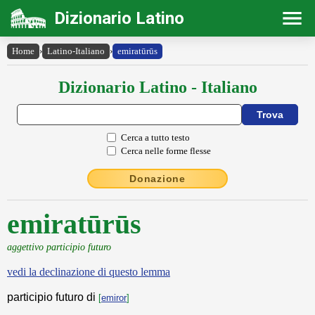
Dizionario Latino
Home
›
Latino-Italiano
›
emiratūrūs
Dizionario Latino - Italiano
Cerca a tutto testo
Cerca nelle forme flesse
Donazione
emiratūrūs
aggettivo participio futuro
vedi la declinazione di questo lemma
participio futuro di
[
emiror
]