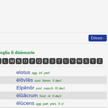
Ĕlōrum ›
oglia il dizionario
L
M
N
O
P
Q
R
S
T
U
V
W
X
Y
Z
elotus
agg. inf. perf.
ēlŏvĭēs
sost. femm. V decl.
Elpēnōr
sost. masch. III decl.
ēlŭācrum
Sost. nt. II decl.
ēlūcens
agg. part. pres. II cl.