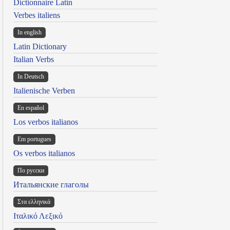
Dictionnaire Latin
Verbes italiens
In english
Latin Dictionary
Italian Verbs
In Deutsch
Italienische Verben
En español
Los verbos italianos
Em portugues
Os verbos italianos
По русски
Итальянские глаголы
Στα ελληνικά
Ιταλικό Λεξικό