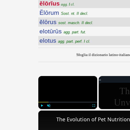
ĕlōrĭus
agg. I cl.
Ĕlōrum
Sost. nt. II decl.
ĕlōrus
sost. masch. II decl.
elotūrūs
agg. part. fut.
elotus
agg. part. perf. I cl.
Sfoglia il dizionario latino-italian
×
Play
Unmute
Fullscreen