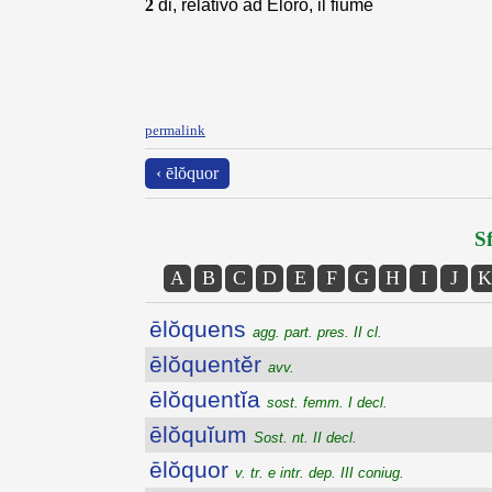
2
di, relativo ad Eloro, il fiume
permalink
‹ ēlŏquor
Sf
A
B
C
D
E
F
G
H
I
J
K
ēlŏquens
agg. part. pres. II cl.
ēlŏquentĕr
avv.
ēlŏquentĭa
sost. femm. I decl.
ēlŏquĭum
Sost. nt. II decl.
ēlŏquor
v. tr. e intr. dep. III coniug.