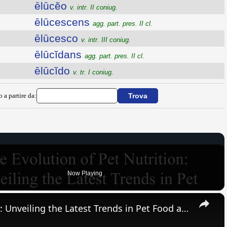
ēlūcĕo
v. intr. II coniug.
ēlūcescens
agg. part. pres. II cl.
ēlūcesco
v. intr. III coniug.
ēlūcĭdans
agg. part. pres. II cl.
ēlūcĭdo
v. tr. I coniug.
o a partire da:
Now Playing
×
The Evolution of Pet Nutrition: Unveiling the Latest Trends in Pet Food and Care Supplies