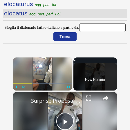
elocatūrūs
agg. part. fut.
elocatus
agg. part. perf. I cl.
Sfoglia il dizionario latino-italiano a partire da:
×
Now Playing
×
Play
Unmute
Fullscreen
Surprise Proposal On Flight To Aruba | Happily TV
Play