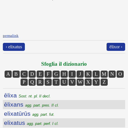
permalink
‹ elixatus
ēlixor ›
Sfoglia il dizionario
A
B
C
D
E
F
G
H
I
J
K
L
M
N
O
P
Q
R
S
T
U
V
W
X
Y
Z
ēlixa
Sost. nt. pl. II decl.
ēlixans
agg. part. pres. II cl.
elixatūrūs
agg. part. fut.
elixatus
agg. part. perf. I cl.