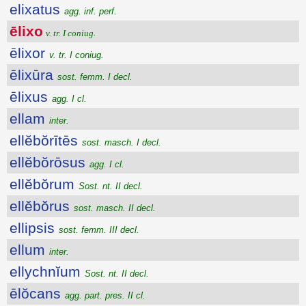
elixatus
agg. inf. perf.
ēlixo
v. tr. I coniug.
ēlixor
v. tr. I coniug.
ēlixūra
sost. femm. I decl.
ēlixus
agg. I cl.
ellam
inter.
ellĕbŏrītēs
sost. masch. I decl.
ellĕbŏrōsus
agg. I cl.
ellĕbŏrum
Sost. nt. II decl.
ellĕbŏrus
sost. masch. II decl.
ellipsis
sost. femm. III decl.
ellum
inter.
ellychnĭum
Sost. nt. II decl.
ēlŏcans
agg. part. pres. II cl.