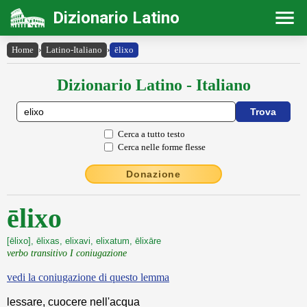
Dizionario Latino
Home
›
Latino-Italiano
›
ēlixo
Dizionario Latino - Italiano
Cerca a tutto testo
Cerca nelle forme flesse
Donazione
ēlixo
[ēlixo], ēlixas, elixavi, elixatum, ēlixāre
verbo transitivo I coniugazione
vedi la coniugazione di questo lemma
lessare, cuocere nell'acqua