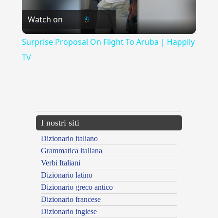
Watch on
Video
Surprise Proposal On Flight To Aruba | Happily
TV
{{ID:ELIXO100}}
---CACHE---
I nostri siti
Dizionario italiano
Grammatica italiana
Verbi Italiani
Dizionario latino
Dizionario greco antico
Dizionario francese
Dizionario inglese