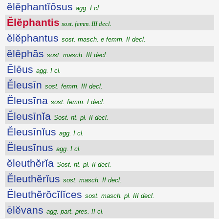
ĕlĕphantĭōsus
agg. I cl.
Ĕlĕphantis
sost. femm. III decl.
ĕlĕphantus
sost. masch. e femm. II decl.
ĕlĕphās
sost. masch. III decl.
Ēlēus
agg. I cl.
Ĕleusīn
sost. femm. III decl.
Ĕleusīna
sost. femm. I decl.
Ĕleusīnĭa
Sost. nt. pl. II decl.
Ĕleusīnĭus
agg. I cl.
Ĕleusīnus
agg. I cl.
ĕleuthĕrĭa
Sost. nt. pl. II decl.
Ĕleuthĕrĭus
sost. masch. II decl.
Ĕleuthĕrŏcĭlĭces
sost. masch. pl. III decl.
ēlĕvans
agg. part. pres. II cl.