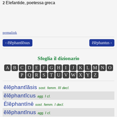
2
Elefantide, poetessa greca
permalink
‹ ĕlĕphantĭōsus
ĕlĕphantus ›
Sfoglia il dizionario
A
B
C
D
E
F
G
H
I
J
K
L
M
N
O
P
Q
R
S
T
U
V
W
X
Y
Z
ĕlĕphantĭăsis
sost. femm. III decl.
ĕlĕphantĭcus
agg. I cl.
Ĕlĕphantīnē
sost. femm. I decl.
ĕlĕphantĭnus
agg. I cl.