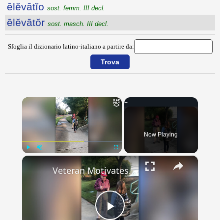
ēlĕvātĭo
sost. femm. III decl.
ēlĕvātŏr
sost. masch. III decl.
Sfoglia il dizionario latino-italiano a partire da:
×
Now Playing
×
Play
Unmute
Fullscreen
Veteran Motivates Students With Fist Bumps And Words Of Wisdom | Happily TV
Play