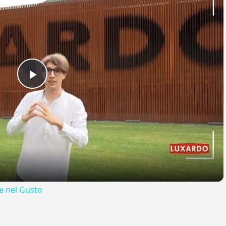
Play
Video
 nel Gusto