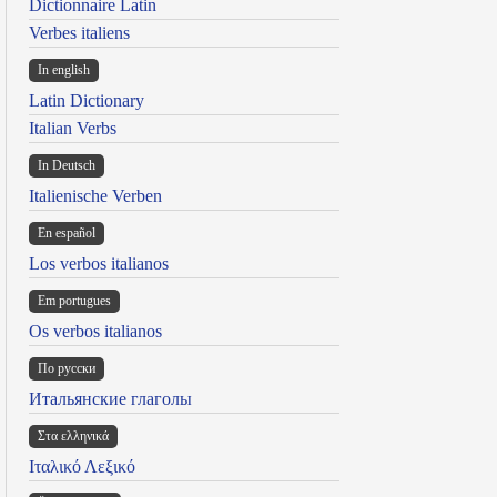
Dictionnaire Latin
Verbes italiens
In english
Latin Dictionary
Italian Verbs
In Deutsch
Italienische Verben
En español
Los verbos italianos
Em portugues
Os verbos italianos
По русски
Итальянские глаголы
Στα ελληνικά
Ιταλικό Λεξικό