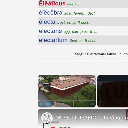
Ĕlĕātĭcus
agg. I cl.
ēlĕcĕbra
sost. femm. I decl.
ēlecta
Sost. nt. pl. II decl.
ēlectans
agg. part. pres. II cl.
ēlectārĭum
Sost. nt. II decl.
Sfoglia il dizionario latino-italian
×
Play
Unmute
Fullscreen
MUSEO LUXARDO: Un Viaggio 