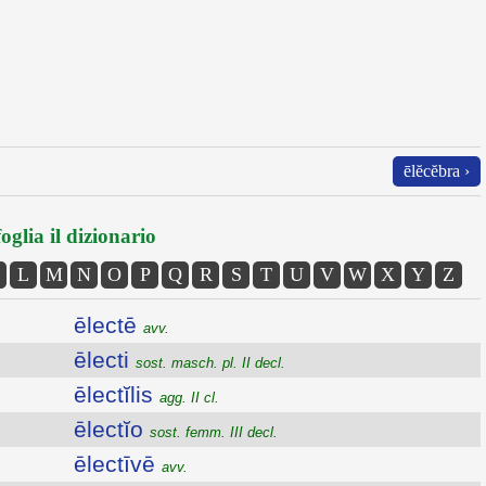
ēlĕcĕbra ›
oglia il dizionario
L
M
N
O
P
Q
R
S
T
U
V
W
X
Y
Z
ēlectē
avv.
ēlecti
sost. masch. pl. II decl.
ēlectĭlis
agg. II cl.
ēlectĭo
sost. femm. III decl.
ēlectīvē
avv.