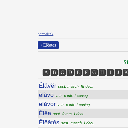
permalink
‹ Ĕlĕātēs
Sf
A
B
C
D
E
F
G
H
I
J
K
Ĕlăvĕr
sost. masch. III decl.
ēlăvo
v. tr. e intr. I coniug.
ēlăvor
v. tr. e intr. I coniug.
Ĕlĕa
sost. femm. I decl.
Ĕlĕātēs
sost. masch. I decl.