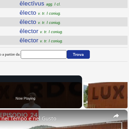
ēlectīvus
agg. I cl.
ēlecto
v. tr. I coniug.
ēlecto
v. tr. I coniug.
ēlector
v. tr. I coniug.
ēlector
v. tr. I coniug.
o a partire da:
Now Playing
×
nel Tempo e nel Gusto