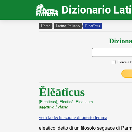
Dizionario Lat
Home
›
Latino-Italiano
›
Ĕlĕātĭcus
Diziona
Cerca a t
Ĕlĕātĭcus
[Eleaticus], Eleatică, Eleaticum
aggettivo I classe
vedi la declinazione di questo lemma
eleatico, detto di un filosofo seguace di Pa