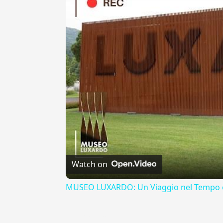
Watch on
MUSEO LUXARDO: Un Viaggio nel Tempo e
{{ID:ELEATICUS100}}