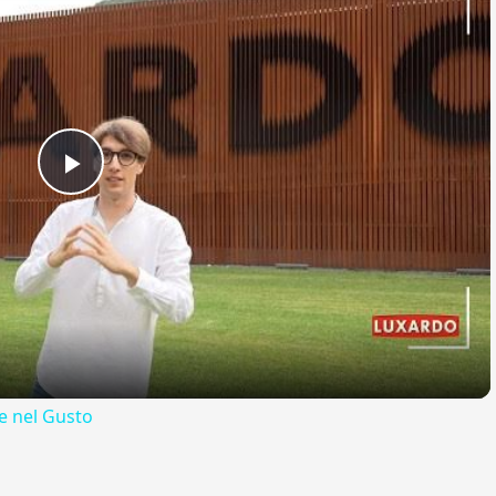
Play
Video
 nel Gusto