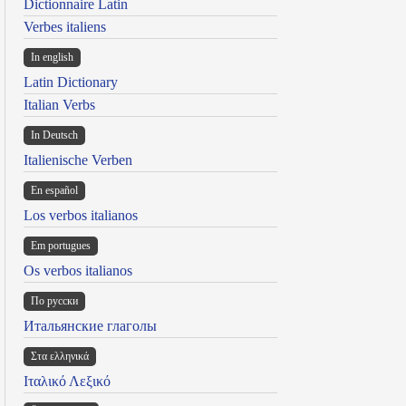
Dictionnaire Latin
Verbes italiens
In english
Latin Dictionary
Italian Verbs
In Deutsch
Italienische Verben
En español
Los verbos italianos
Em portugues
Os verbos italianos
По русски
Итальянские глаголы
Στα ελληνικά
Ιταλικό Λεξικό