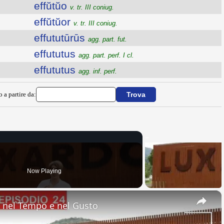
effŭtŭo
v. tr. III coniug.
effŭtŭor
v. tr. III coniug.
effututūrūs
agg. part. fut.
effututus
agg. part. perf. I cl.
effututus
agg. inf. perf.
o a partire da:
Now Playing
×
nel Tempo e nel Gusto