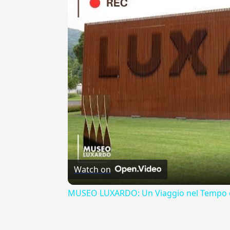
Watch on
MUSEO LUXARDO: Un Viaggio nel Tempo e
{{ID:EFFUTITURUS100}}