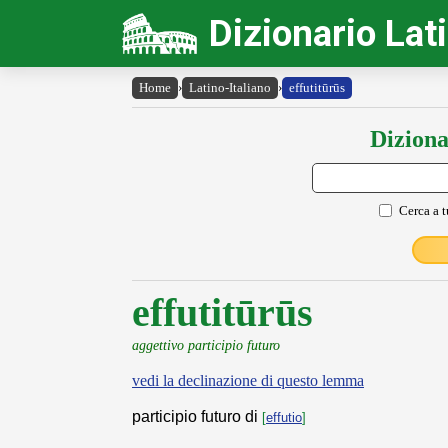
Dizionario Lat
Home
›
Latino-Italiano
›
effutitūrūs
Diziona
Cerca a t
effutitūrūs
aggettivo participio futuro
vedi la declinazione di questo lemma
participio futuro di
[
effutio
]