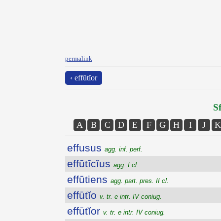
permalink
‹ effūtĭor
Sf
A
B
C
D
E
F
G
H
I
J
K
effusus
agg. inf. perf.
effūtīcĭus
agg. I cl.
effūtiens
agg. part. pres. II cl.
effūtĭo
v. tr. e intr. IV coniug.
effūtĭor
v. tr. e intr. IV coniug.