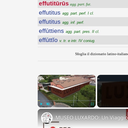
effutitūrūs
agg. part. fut.
effutitus
agg. part. perf. I cl.
effutitus
agg. inf. perf.
effūttiens
agg. part. pres. II cl.
effūttĭo
v. tr. e intr. IV coniug.
Sfoglia il dizionario latino-italian
×
Play
Unmute
Fullscreen
MUSEO LUXARDO: Un Viaggio 