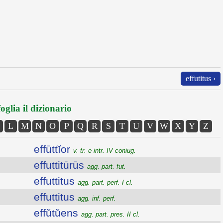
effutitus ›
oglia il dizionario
L
M
N
O
P
Q
R
S
T
U
V
W
X
Y
Z
effūttĭor
v. tr. e intr. IV coniug.
effuttitūrūs
agg. part. fut.
effuttitus
agg. part. perf. I cl.
effuttitus
agg. inf. perf.
effŭtŭens
agg. part. pres. II cl.