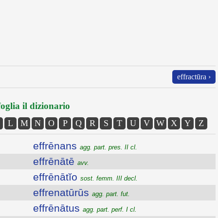
effractūra ›
oglia il dizionario
L
M
N
O
P
Q
R
S
T
U
V
W
X
Y
Z
effrēnans
agg. part. pres. II cl.
effrēnātē
avv.
effrēnātĭo
sost. femm. III decl.
effrenatūrūs
agg. part. fut.
effrēnātus
agg. part. perf. I cl.