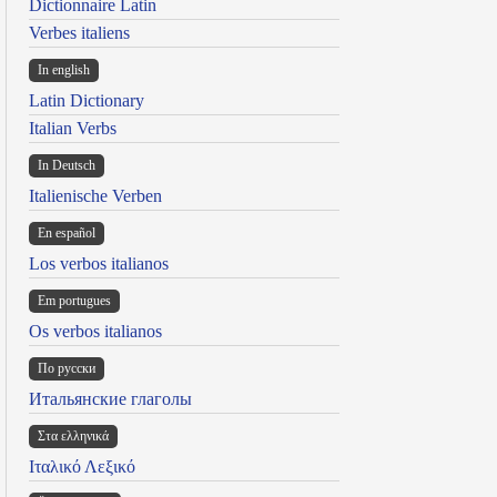
Dictionnaire Latin
Verbes italiens
In english
Latin Dictionary
Italian Verbs
In Deutsch
Italienische Verben
En español
Los verbos italianos
Em portugues
Os verbos italianos
По русски
Итальянские глаголы
Στα ελληνικά
Ιταλικό Λεξικό