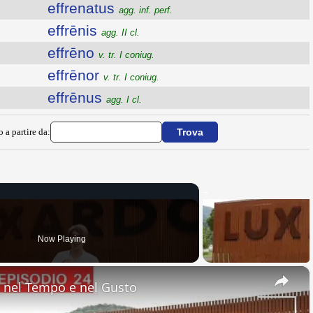
effrenatus
agg. inf. perf.
effrēnis
agg. II cl.
effrēno
v. tr. I coniug.
effrēnor
v. tr. I coniug.
effrēnus
agg. I cl.
o a partire da:
Now Playing
×
nel Tempo e nel Gusto