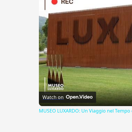
Watch on
MUSEO LUXARDO: Un Viaggio nel Tempo e
{{ID:EFFRACTOR100}}