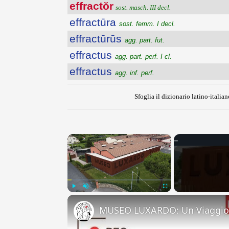
effractŏr
sost. masch. III decl.
effractūra
sost. femm. I decl.
effractūrūs
agg. part. fut.
effractus
agg. part. perf. I cl.
effractus
agg. inf. perf.
Sfoglia il dizionario latino-italian
×
Play
Unmute
Fullscreen
MUSEO LUXARDO: Un Viaggio 