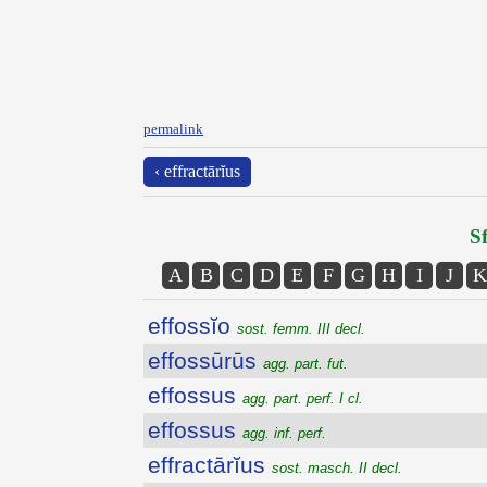
permalink
‹ effractārĭus
Sf
A
B
C
D
E
F
G
H
I
J
K
effossĭo
sost. femm. III decl.
effossūrūs
agg. part. fut.
effossus
agg. part. perf. I cl.
effossus
agg. inf. perf.
effractārĭus
sost. masch. II decl.