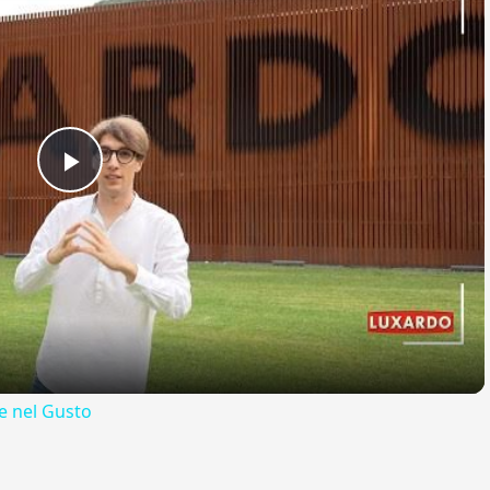
Play
Video
 nel Gusto