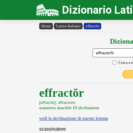
Dizionario Lat
Home
›
Latino-Italiano
›
effractŏr
Diziona
Cerca a t
effractŏr
[effractŏr], effractoris
sostantivo maschile III declinazione
vedi la declinazione di questo lemma
scassinatore