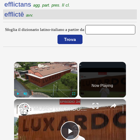
efflictans
agg. part. pres. II cl.
efflictē
avv.
Sfoglia il dizionario latino-italiano a partire da:
×
Now Playing
×
Play
Unmute
Fullscreen
MUSEO LUXARDO: Un Viaggio nel Tempo e nel Gusto
Play