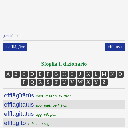
permalink
‹ efflāgĭtor
efflans ›
Sfoglia il dizionario
A
B
C
D
E
F
G
H
I
J
K
L
M
N
O
P
Q
R
S
T
U
V
W
X
Y
Z
efflāgĭtātŭs
sost. masch. IV decl.
efflagitatus
agg. part. perf. I cl.
efflagitatus
agg. inf. perf.
efflāgĭto
v. tr. I coniug.