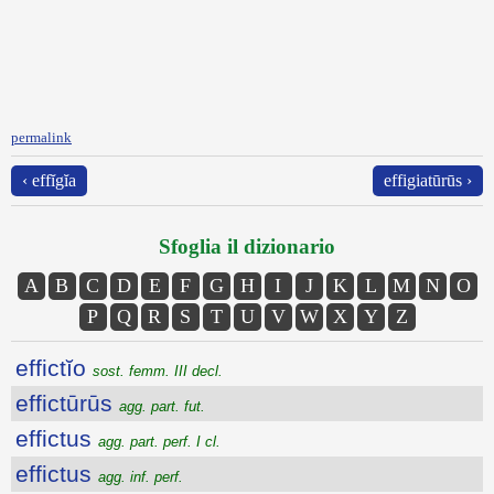
permalink
‹ effĭgĭa
effigiatūrūs ›
Sfoglia il dizionario
A
B
C
D
E
F
G
H
I
J
K
L
M
N
O
P
Q
R
S
T
U
V
W
X
Y
Z
effictĭo
sost. femm. III decl.
effictūrūs
agg. part. fut.
effictus
agg. part. perf. I cl.
effictus
agg. inf. perf.