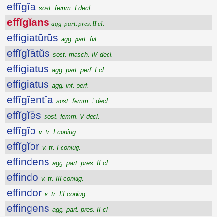
effĭgĭa
sost. femm. I decl.
effĭgĭans
agg. part. pres. II cl.
effigiatūrūs
agg. part. fut.
effĭgĭātŭs
sost. masch. IV decl.
effigiatus
agg. part. perf. I cl.
effigiatus
agg. inf. perf.
effĭgĭentĭa
sost. femm. I decl.
effĭgĭēs
sost. femm. V decl.
effĭgĭo
v. tr. I coniug.
effĭgĭor
v. tr. I coniug.
effindens
agg. part. pres. II cl.
effindo
v. tr. III coniug.
effindor
v. tr. III coniug.
effingens
agg. part. pres. II cl.