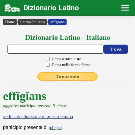
Dizionario Latino
Home
›
Latino-Italiano
›
effĭgĭans
Dizionario Latino - Italiano
Cerca a tutto testo
Cerca nelle forme flesse
Donazione
effĭgĭans
aggettivo participio presente II classe
vedi la declinazione di questo lemma
participio presente di
[
effigio
]