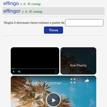
effingo
v. tr. III coniug.
effingor
v. tr. III coniug.
Sfoglia il dizionario latino-italiano a partire da:
×
Now Playing
×
Play
Unmute
Fullscreen
Avoiding Summer Skincare Mistakes: Common Pitfalls to Watch Out For
Play