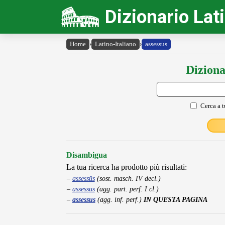
Dizionario Lat
Home
›
Latino-Italiano
›
assessus
Diziona
Cerca a t
Disambigua
La tua ricerca ha prodotto più risultati:
assessŭs
(sost. masch. IV decl.)
assessus
(agg. part. perf. I cl.)
assessus
(agg. inf. perf.)
IN QUESTA PAGINA