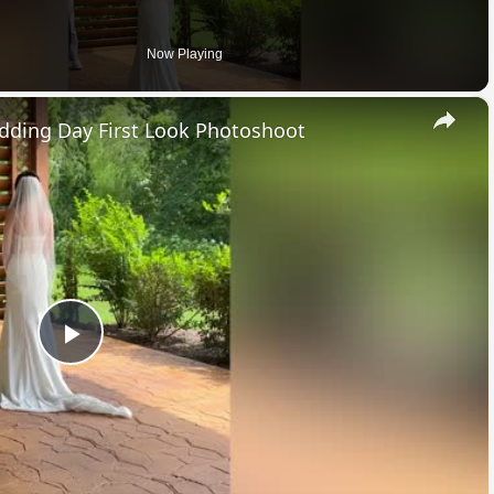
Now Playing
×
edding Day First Look Photoshoot
Play
Video