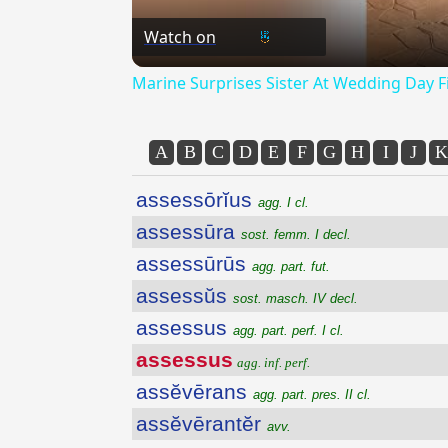
Watch on
Marine Surprises Sister At Wedding Day F
A
B
C
D
E
F
G
H
I
J
K
assessōrĭus
agg. I cl.
assessūra
sost. femm. I decl.
assessūrūs
agg. part. fut.
assessŭs
sost. masch. IV decl.
assessus
agg. part. perf. I cl.
assessus
agg. inf. perf.
assĕvērans
agg. part. pres. II cl.
assĕvērantĕr
avv.