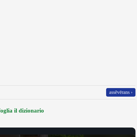
assĕvērans ›
oglia il dizionario