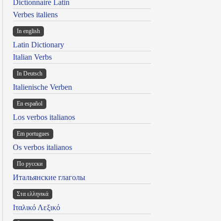
Dictionnaire Latin
Verbes italiens
In english
Latin Dictionary
Italian Verbs
In Deutsch
Italienische Verben
En español
Los verbos italianos
Em portugues
Os verbos italianos
По русски
Итальянские глаголы
Στα ελληνικά
Ιταλικό Λεξικό