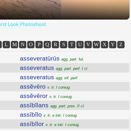
irst Look Photoshoot
L
M
N
O
P
Q
R
S
T
U
V
W
X
Y
Z
asseveratūrūs
agg. part. fut.
asseveratus
agg. part. perf. I cl.
asseveratus
agg. inf. perf.
assĕvēro
v. tr. I coniug.
assĕvēror
v. tr. I coniug.
assībĭlans
agg. part. pres. II cl.
assībĭlo
v. tr. e intr. I coniug.
assībĭlor
v. tr. e intr. I coniug.