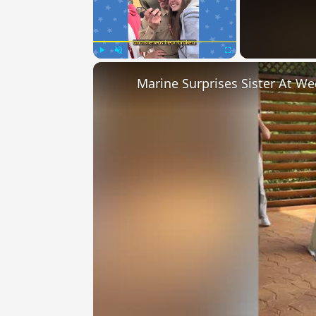
Play
Unmute
Fullscreen
Marine Surprises Sister At W