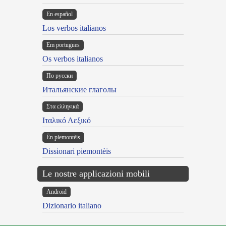
En español
Los verbos italianos
Em portugues
Os verbos italianos
По русски
Итальянские глаголы
Στα ελληνικά
Ιταλικό Λεξικό
Ën piemontèis
Dissionari piemontèis
Le nostre applicazioni mobili
Android
Dizionario italiano