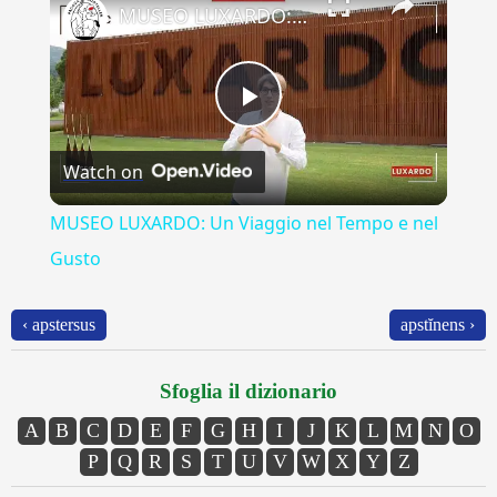
MUSEO LUXARDO: Un Viaggio nel Tempo e nel Gusto
Play
Watch on
Video
MUSEO LUXARDO: Un Viaggio nel Tempo e nel
Gusto
‹ apstersus
apstĭnens ›
Sfoglia il dizionario
A
B
C
D
E
F
G
H
I
J
K
L
M
N
O
P
Q
R
S
T
U
V
W
X
Y
Z