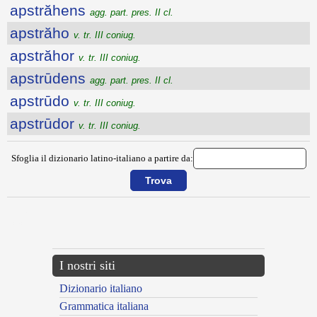
apstrăhens
agg. part. pres. II cl.
apstrăho
v. tr. III coniug.
apstrăhor
v. tr. III coniug.
apstrūdens
agg. part. pres. II cl.
apstrūdo
v. tr. III coniug.
apstrūdor
v. tr. III coniug.
Sfoglia il dizionario latino-italiano a partire da:
{{ID:APSTERSUS200}}
---CACHE---
I nostri siti
Dizionario italiano
Grammatica italiana