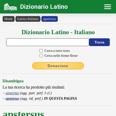
Dizionario Latino
Home
›
Latino-Italiano
›
apstersus
Dizionario Latino - Italiano
Cerca a tutto testo
Cerca nelle forme flesse
Donazione
Disambigua
La tua ricerca ha prodotto più risultati:
apstersus
(agg. part. perf. I cl.)
apstersus
(agg. inf. perf.)
IN QUESTA PAGINA
apstersus