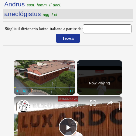
Andrus
sost. femm. II decl.
aneclŏgistus
agg. I cl.
Sfoglia il dizionario latino-italiano a partire da:
×
Now Playing
×
Play
Unmute
Fullscreen
MUSEO LUXARDO: Un Viaggio nel Tempo e nel Gusto
Play