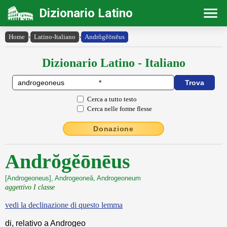
Dizionario Latino
Home
›
Latino-Italiano
›
Andrŏgĕōnēus
Dizionario Latino - Italiano
Cerca a tutto testo
Cerca nelle forme flesse
Donazione
Andrŏgĕōnēus
[Androgeoneus], Androgeoneă, Androgeoneum
aggettivo I classe
vedi la declinazione di questo lemma
di, relativo a Androgeo