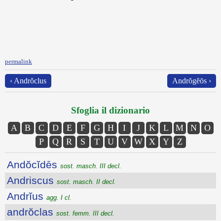
permalink
‹ Andrŏclus
Andrŏgĕōs ›
Sfoglia il dizionario
A
B
C
D
E
F
G
H
I
J
K
L
M
N
O
P
Q
R
S
T
U
V
W
X
Y
Z
Andŏcĭdēs
sost. masch. III decl.
Andriscus
sost. masch. II decl.
Andrĭus
agg. I cl.
andrŏclas
sost. femm. III decl.