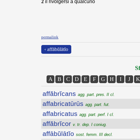
2
il rivolgersi a qualcuno
permalink
‹ affābŭlātĭo
Sf
A
B
C
D
E
F
G
H
I
J
K
affăbrĭcans
agg. part. pres. II cl.
affabricatūrūs
agg. part. fut.
affabricatus
agg. part. perf. I cl.
affăbrĭcor
v. tr. dep. I coniug.
affābŭlātĭo
sost. femm. III decl.