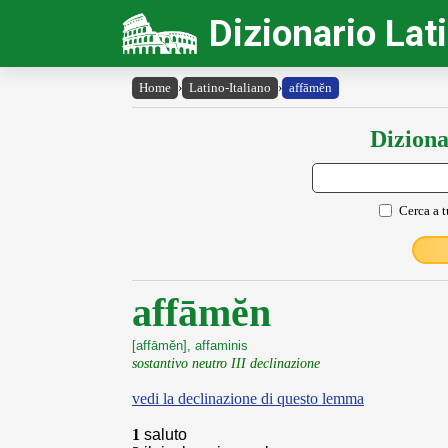
Dizionario Lat
Home
›
Latino-Italiano
›
affāmĕn
Diziona
Cerca a t
affāmĕn
[affāmĕn], affaminis
sostantivo neutro III declinazione
vedi la declinazione di questo lemma
1
saluto