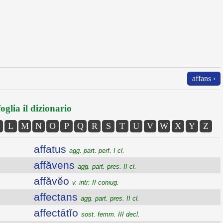
affans ›
oglia il dizionario
L
M
N
O
P
Q
R
S
T
U
V
W
X
Y
Z
affatus
agg. part. perf. I cl.
affăvens
agg. part. pres. II cl.
affăvĕo
v. intr. II coniug.
affectans
agg. part. pres. II cl.
affectātĭo
sost. femm. III decl.