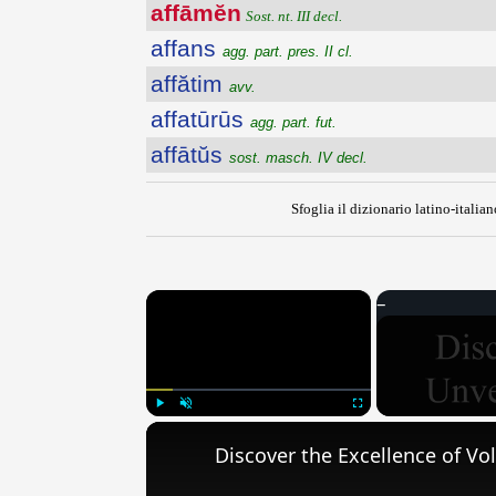
affāmĕn
Sost. nt. III decl.
affans
agg. part. pres. II cl.
affătim
avv.
affatūrūs
agg. part. fut.
affātŭs
sost. masch. IV decl.
Sfoglia il dizionario latino-italian
×
Play
Unmute
Fullscreen