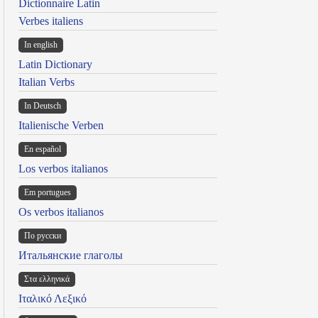
Dictionnaire Latin
Verbes italiens
In english
Latin Dictionary
Italian Verbs
In Deutsch
Italienische Verben
En español
Los verbos italianos
Em portugues
Os verbos italianos
По русски
Итальянские глаголы
Στα ελληνικά
Ιταλικό Λεξικό