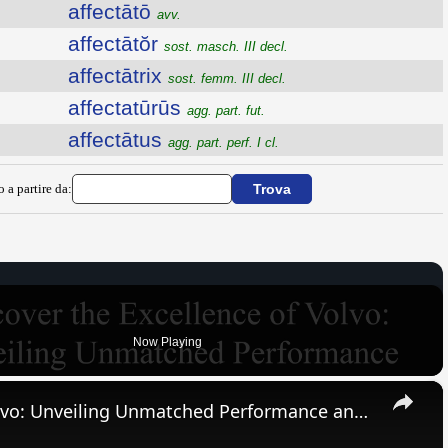
affectātō
avv.
affectātŏr
sost. masch. III decl.
affectātrix
sost. femm. III decl.
affectatūrūs
agg. part. fut.
affectātus
agg. part. perf. I cl.
o a partire da:
Now Playing
×
Discover the Excellence of Volvo: Unveiling Unmatched Performance and Safety