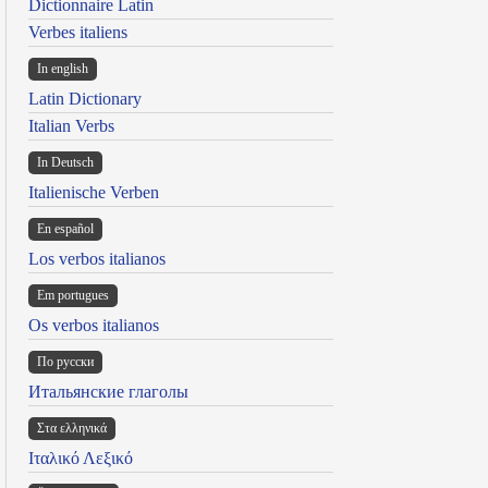
Dictionnaire Latin
Verbes italiens
In english
Latin Dictionary
Italian Verbs
In Deutsch
Italienische Verben
En español
Los verbos italianos
Em portugues
Os verbos italianos
По русски
Итальянские глаголы
Στα ελληνικά
Ιταλικό Λεξικό