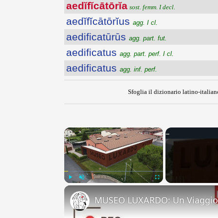
aedĭfĭcātōrĭa
sost. femm. I decl.
aedĭfĭcātōrĭus
agg. I cl.
aedificatūrūs
agg. part. fut.
aedificatus
agg. part. perf. I cl.
aedificatus
agg. inf. perf.
Sfoglia il dizionario latino-italian
×
Play
Unmute
Fullscreen
MUSEO LUXARDO: Un Viaggio 