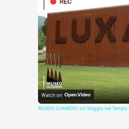
Watch on
MUSEO LUXARDO: Un Viaggio nel Tempo e
{{ID:AEDIFICATORIA100}}