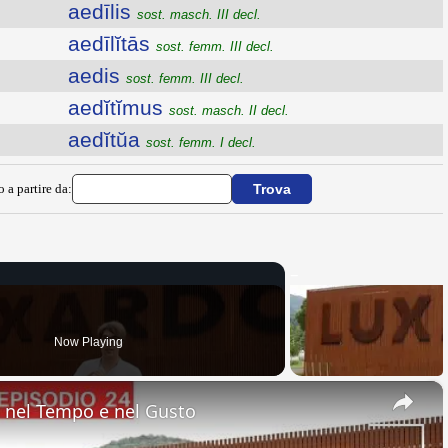
aedīlis
sost. masch. III decl.
aedīlĭtās
sost. femm. III decl.
aedis
sost. femm. III decl.
aedĭtĭmus
sost. masch. II decl.
aedĭtŭa
sost. femm. I decl.
o a partire da:
Now Playing
×
nel Tempo e nel Gusto