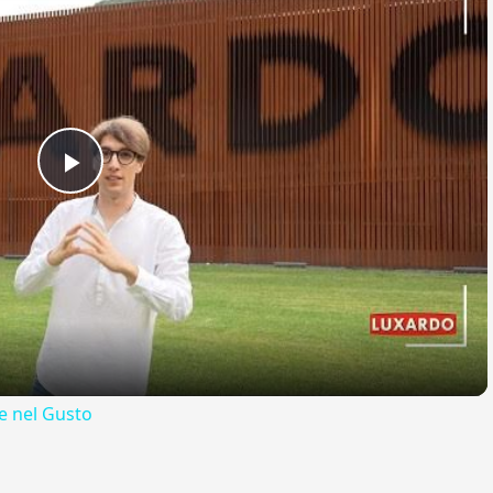
Play
Video
 nel Gusto