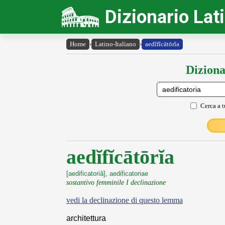
Dizionario Lat
Home
›
Latino-Italiano
›
aedĭfĭcātōrĭa
Diziona
Cerca a t
aedĭfĭcātōrĭa
[aedificatoriă], aedificatoriae
sostantivo femminile I declinazione
vedi la declinazione di questo lemma
architettura