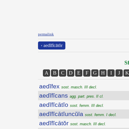
permalink
‹ aedĭfĭcātŏr
Sf
A
B
C
D
E
F
G
H
I
J
K
aedĭfex
sost. masch. III decl.
aedĭfĭcans
agg. part. pres. II cl.
aedĭfĭcātĭo
sost. femm. III decl.
aedĭfĭcātĭuncŭla
sost. femm. I decl.
aedĭfĭcātŏr
sost. masch. III decl.