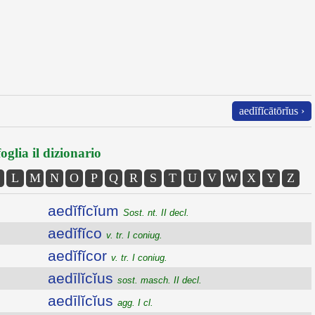
aedĭfĭcātōrĭus ›
oglia il dizionario
L
M
N
O
P
Q
R
S
T
U
V
W
X
Y
Z
aedĭfĭcĭum
Sost. nt. II decl.
aedĭfĭco
v. tr. I coniug.
aedĭfĭcor
v. tr. I coniug.
aedīlĭcĭus
sost. masch. II decl.
aedīlĭcĭus
agg. I cl.