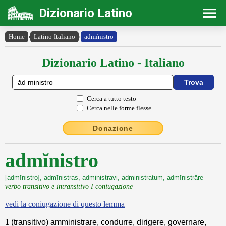
Dizionario Latino
Home
›
Latino-Italiano
›
admĭnistro
Dizionario Latino - Italiano
Cerca a tutto testo
Cerca nelle forme flesse
Donazione
admĭnistro
[admĭnistro], admĭnistras, administravi, administratum, admĭnistrāre
verbo transitivo e intransitivo I coniugazione
vedi la coniugazione di questo lemma
1
(transitivo) amministrare, condurre, dirigere, governare,