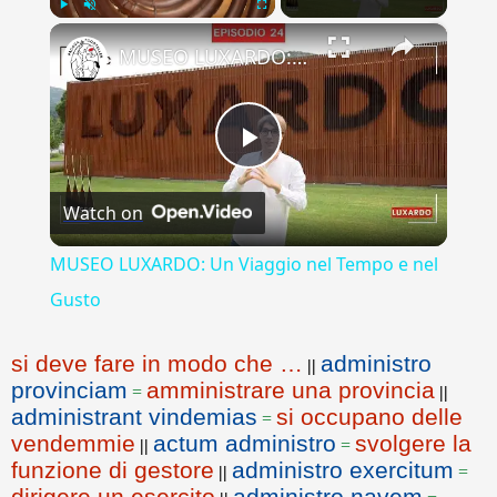
×
Play
Unmute
Fullscreen
MUSEO LUXARDO: Un Viaggio nel Tempo e nel Gusto
Play
Watch on
Video
MUSEO LUXARDO: Un Viaggio nel Tempo e nel
Gusto
si deve fare in modo che …
administro
||
provinciam
amministrare una provincia
=
||
administrant vindemias
si occupano delle
=
vendemmie
actum administro
svolgere la
||
=
funzione di gestore
administro exercitum
||
=
dirigere un esercito
administro navem