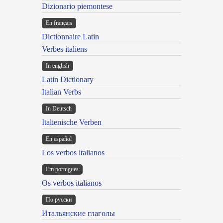
Dizionario piemontese
En français
Dictionnaire Latin
Verbes italiens
In english
Latin Dictionary
Italian Verbs
In Deutsch
Italienische Verben
En español
Los verbos italianos
Em portugues
Os verbos italianos
По русски
Итальянские глаголы