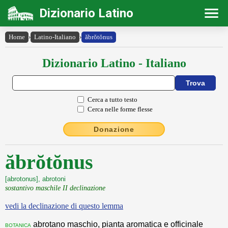
Dizionario Latino
Home
›
Latino-Italiano
›
ăbrŏtŏnus
Dizionario Latino - Italiano
Cerca a tutto testo
Cerca nelle forme flesse
Donazione
ăbrŏtŏnus
[abrotonus], abrotoni
sostantivo maschile II declinazione
vedi la declinazione di questo lemma
abrotano maschio, pianta aromatica e officinale
botanica