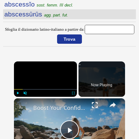
abscessĭo
sost. femm. III decl.
abscessūrūs
agg. part. fut.
Sfoglia il dizionario latino-italiano a partire da:
×
Now Playing
×
Play
Unmute
Fullscreen
Boost Your Confidence at the Beach: Flattering Swimwear for All Body Types
Play