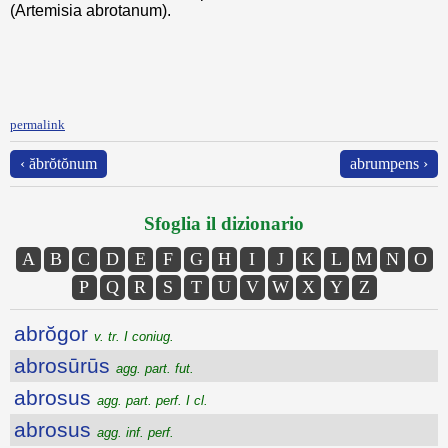
(Artemisia abrotanum).
permalink
‹ ăbrŏtŏnum
abrumpens ›
Sfoglia il dizionario
A
B
C
D
E
F
G
H
I
J
K
L
M
N
O
P
Q
R
S
T
U
V
W
X
Y
Z
abrŏgor
v. tr. I coniug.
abrosūrūs
agg. part. fut.
abrosus
agg. part. perf. I cl.
abrosus
agg. inf. perf.