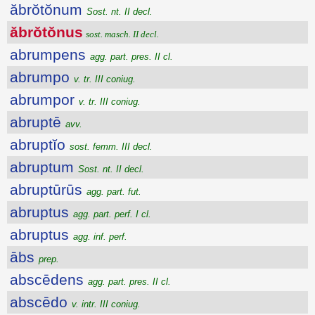
ăbrŏtŏnum
Sost. nt. II decl.
ăbrŏtŏnus
sost. masch. II decl.
abrumpens
agg. part. pres. II cl.
abrumpo
v. tr. III coniug.
abrumpor
v. tr. III coniug.
abruptē
avv.
abruptĭo
sost. femm. III decl.
abruptum
Sost. nt. II decl.
abruptūrūs
agg. part. fut.
abruptus
agg. part. perf. I cl.
abruptus
agg. inf. perf.
ābs
prep.
abscēdens
agg. part. pres. II cl.
abscēdo
v. intr. III coniug.