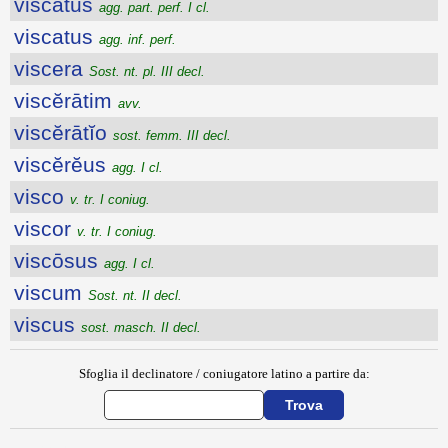
viscātus
agg. part. perf. I cl.
viscatus
agg. inf. perf.
viscera
Sost. nt. pl. III decl.
viscĕrātim
avv.
viscĕrātĭo
sost. femm. III decl.
viscĕrĕus
agg. I cl.
visco
v. tr. I coniug.
viscor
v. tr. I coniug.
viscōsus
agg. I cl.
viscum
Sost. nt. II decl.
viscus
sost. masch. II decl.
Sfoglia il declinatore / coniugatore latino a partire da: