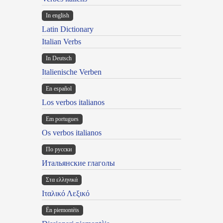
In english
Latin Dictionary
Italian Verbs
In Deutsch
Italienische Verben
En español
Los verbos italianos
Em portugues
Os verbos italianos
По русски
Итальянские глаголы
Στα ελληνικά
Ιταλικό Λεξικό
Ën piemontèis