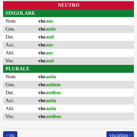
NEUTRO
SINGOLARE
Nom.
visc
ans
Gen.
visc
antis
Dat.
visc
anti
Acc.
visc
ans
Abl.
visc
ans
Voc.
visc
anti
PLURALE
Nom.
visc
antia
Gen.
visc
antium
Dat.
visc
antibus
Acc.
visc
antia
Abl.
visc
antia
Voc.
visc
antibus
‹ vis
viscārĭum ›