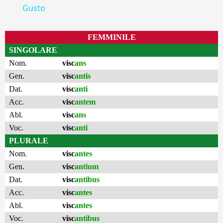
Gusto
FEMMINILE
SINGOLARE
Nom.
visc
ans
Gen.
visc
antis
Dat.
visc
anti
Acc.
visc
antem
Abl.
visc
ans
Voc.
visc
anti
PLURALE
Nom.
visc
antes
Gen.
visc
antium
Dat.
visc
antibus
Acc.
visc
antes
Abl.
visc
antes
Voc.
visc
antibus