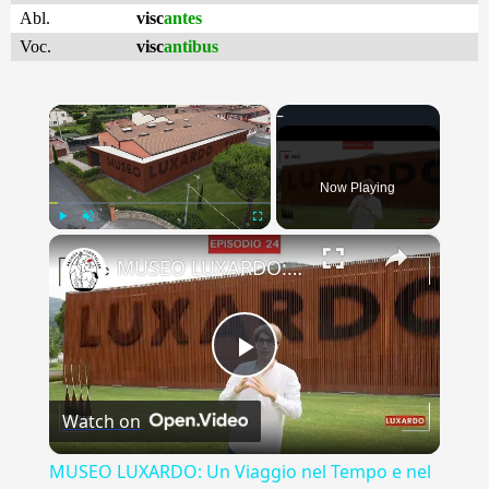
Abl.
visc
antes
Voc.
visc
antibus
×
Now Playing
×
Play
Unmute
Fullscreen
MUSEO LUXARDO: Un Viaggio nel Tempo e nel Gusto
Play
Watch on
Video
MUSEO LUXARDO: Un Viaggio nel Tempo e nel