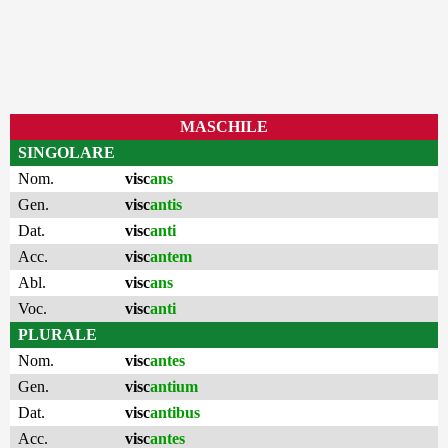
MASCHILE
SINGOLARE
Nom.
visc
ans
Gen.
visc
antis
Dat.
visc
anti
Acc.
visc
antem
Abl.
visc
ans
Voc.
visc
anti
PLURALE
Nom.
visc
antes
Gen.
visc
antium
Dat.
visc
antibus
Acc.
visc
antes