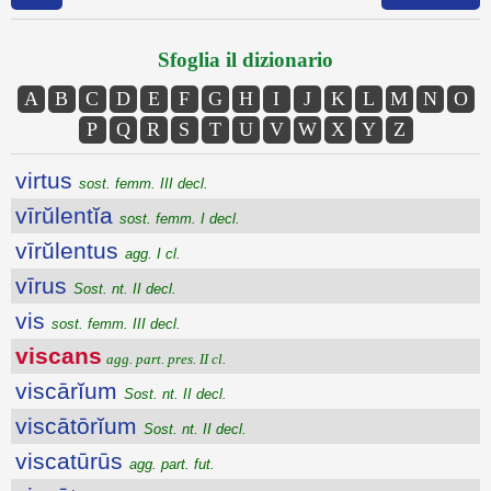
Sfoglia il dizionario
A
B
C
D
E
F
G
H
I
J
K
L
M
N
O
P
Q
R
S
T
U
V
W
X
Y
Z
virtus
sost. femm. III decl.
vīrŭlentĭa
sost. femm. I decl.
vīrŭlentus
agg. I cl.
vīrus
Sost. nt. II decl.
vis
sost. femm. III decl.
viscans
agg. part. pres. II cl.
viscārĭum
Sost. nt. II decl.
viscātōrĭum
Sost. nt. II decl.
viscatūrūs
agg. part. fut.