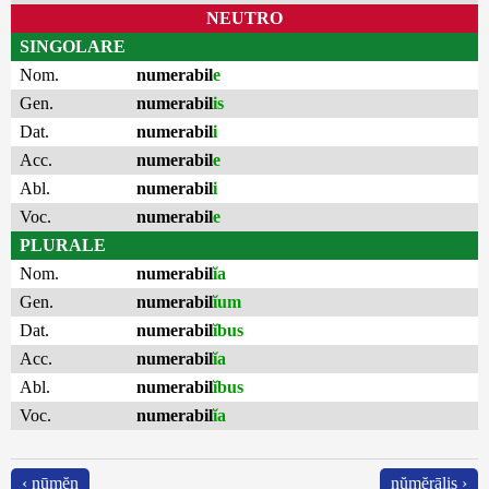
NEUTRO
SINGOLARE
Nom.
numerabil
e
Gen.
numerabil
is
Dat.
numerabil
i
Acc.
numerabil
e
Abl.
numerabil
i
Voc.
numerabil
e
PLURALE
Nom.
numerabil
ĭa
Gen.
numerabil
ĭum
Dat.
numerabil
ĭbus
Acc.
numerabil
ĭa
Abl.
numerabil
ĭbus
Voc.
numerabil
ĭa
‹ nūmĕn
nŭmĕrālis ›