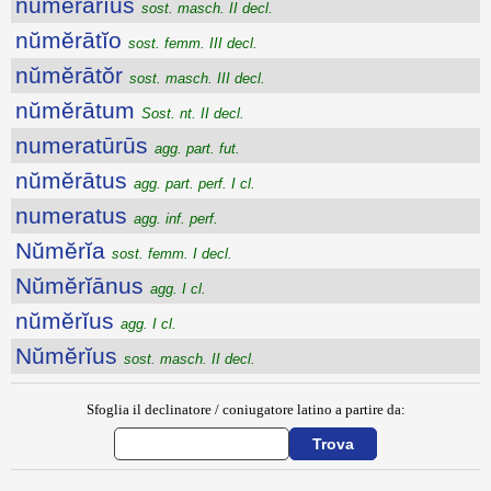
nŭmĕrārĭus
sost. masch. II decl.
nŭmĕrātĭo
sost. femm. III decl.
nŭmĕrātŏr
sost. masch. III decl.
nŭmĕrātum
Sost. nt. II decl.
numeratūrūs
agg. part. fut.
nŭmĕrātus
agg. part. perf. I cl.
numeratus
agg. inf. perf.
Nŭmĕrĭa
sost. femm. I decl.
Nŭmĕrĭānus
agg. I cl.
nŭmĕrĭus
agg. I cl.
Nŭmĕrĭus
sost. masch. II decl.
Sfoglia il declinatore / coniugatore latino a partire da: