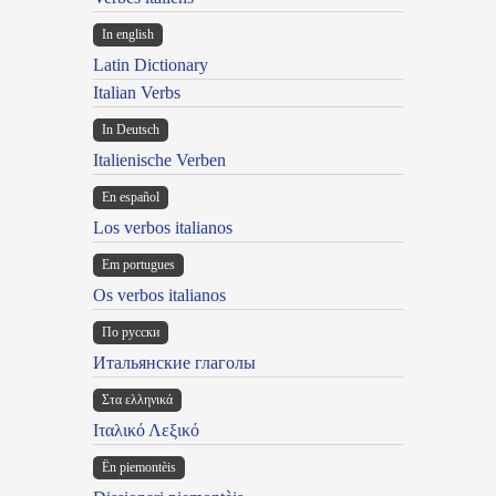
In english
Latin Dictionary
Italian Verbs
In Deutsch
Italienische Verben
En español
Los verbos italianos
Em portugues
Os verbos italianos
По русски
Итальянские глаголы
Στα ελληνικά
Ιταλικό Λεξικό
Ën piemontèis