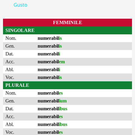
Gusto
FEMMINILE
SINGOLARE
Nom.
numerabil
is
Gen.
numerabil
is
Dat.
numerabil
i
Acc.
numerabil
em
Abl.
numerabil
i
Voc.
numerabil
is
PLURALE
Nom.
numerabil
es
Gen.
numerabil
ĭum
Dat.
numerabil
ĭbus
Acc.
numerabil
es
Abl.
numerabil
ĭbus
Voc.
numerabil
es