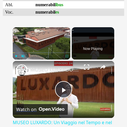
Abl.
numerabil
ĭbus
Voc.
numerabil
es
×
Now Playing
×
Play
Unmute
Fullscreen
MUSEO LUXARDO: Un Viaggio nel Tempo e nel Gusto
Play
Watch on
Video
MUSEO LUXARDO: Un Viaggio nel Tempo e nel