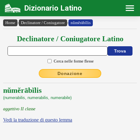
Dizionario Latino
Home
›
Declinatore / Coniugatore
›
nŭmĕrābĭlis
Declinatore / Coniugatore Latino
Cerca nelle forme flesse
Donazione
nŭmĕrābĭlis
(numerabilis, numerabilis, numerabile)
aggettivo II classe
Vedi la traduzione di questo lemma