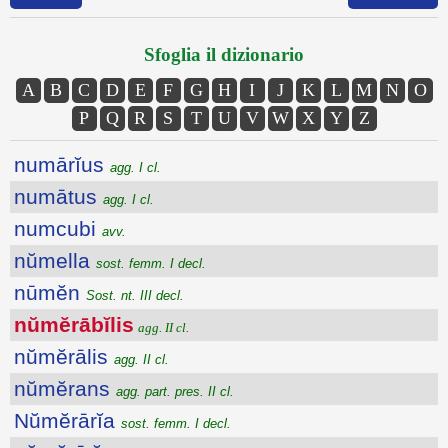
Sfoglia il dizionario
A
B
C
D
E
F
G
H
I
J
K
L
M
N
O
P
Q
R
S
T
U
V
W
X
Y
Z
numārĭus
agg. I cl.
numātus
agg. I cl.
numcubi
avv.
nŭmella
sost. femm. I decl.
nūmĕn
Sost. nt. III decl.
nŭmĕrābĭlis
agg. II cl.
nŭmĕrālis
agg. II cl.
nŭmĕrans
agg. part. pres. II cl.
Nŭmĕrārĭa
sost. femm. I decl.