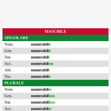
MASCHILE
SINGOLARE
Nom.
numerabil
is
Gen.
numerabil
is
Dat.
numerabil
i
Acc.
numerabil
em
Abl.
numerabil
i
Voc.
numerabil
is
PLURALE
Nom.
numerabil
es
Gen.
numerabil
ĭum
Dat.
numerabil
ĭbus
Acc.
numerabil
es