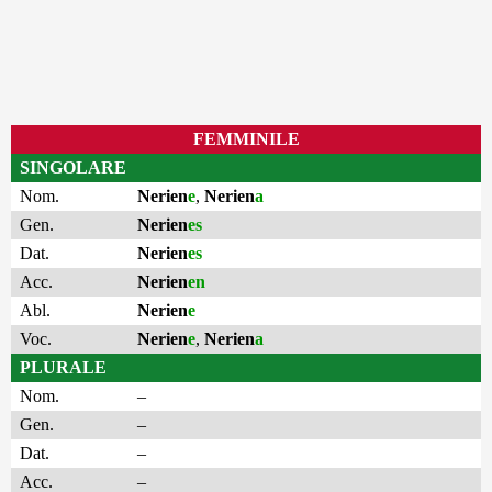
FEMMINILE
SINGOLARE
Nom.
Nerien
e
,
Nerien
a
Gen.
Nerien
es
Dat.
Nerien
es
Acc.
Nerien
en
Abl.
Nerien
e
Voc.
Nerien
e
,
Nerien
a
PLURALE
Nom.
–
Gen.
–
Dat.
–
Acc.
–