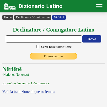
Dizionario Latino
Home
›
Declinatore / Coniugatore
›
Nĕrĭēnē
Declinatore / Coniugatore Latino
Cerca nelle forme flesse
Donazione
Nĕrĭēnē
(Neriene, Nerienes)
sostantivo femminile I declinazione
Vedi la traduzione di questo lemma