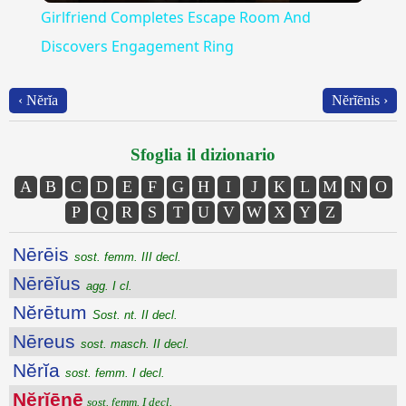
Girlfriend Completes Escape Room And
Discovers Engagement Ring
‹ Nĕrĭa
Nĕrĭēnis ›
Sfoglia il dizionario
A
B
C
D
E
F
G
H
I
J
K
L
M
N
O
P
Q
R
S
T
U
V
W
X
Y
Z
Nērēis
sost. femm. III decl.
Nērēĭus
agg. I cl.
Nĕrētum
Sost. nt. II decl.
Nēreus
sost. masch. II decl.
Nĕrĭa
sost. femm. I decl.
Nĕrĭēnē
sost. femm. I decl.