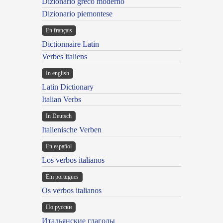
Dizionario greco moderno
Dizionario piemontese
En français
Dictionnaire Latin
Verbes italiens
In english
Latin Dictionary
Italian Verbs
In Deutsch
Italienische Verben
En español
Los verbos italianos
Em portugues
Os verbos italianos
По русски
Итальянские глаголы