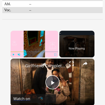
Abl.
–
Voc.
–
×
Now Playing
×
Play
Unmute
Fullscreen
Girlfriend Completes Escape Room And Discovers Engagement Ring
Play
Watch on
Video