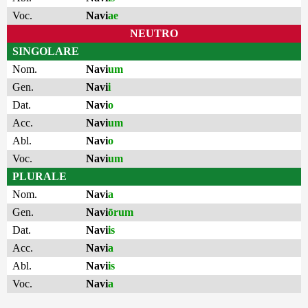
Voc.
Navi
ae
NEUTRO
SINGOLARE
Nom.
Navi
um
Gen.
Navi
i
Dat.
Navi
o
Acc.
Navi
um
Abl.
Navi
o
Voc.
Navi
um
PLURALE
Nom.
Navi
a
Gen.
Navi
ōrum
Dat.
Navi
is
Acc.
Navi
a
Abl.
Navi
is
Voc.
Navi
a