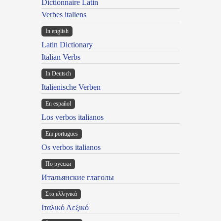
Dictionnaire Latin
Verbes italiens
In english
Latin Dictionary
Italian Verbs
In Deutsch
Italienische Verben
En español
Los verbos italianos
Em portugues
Os verbos italianos
По русски
Итальянские глаголы
Στα ελληνικά
Ιταλικό Λεξικό