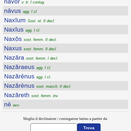
nāvor
v. tr. I coniug.
nāvus
agg. I cl.
Naxĭum
Sost. nt. II decl.
Naxĭus
agg. I cl.
Naxŏs
sost. femm. II decl.
Naxus
sost. femm. II decl.
Nazăra
sost. femm. I decl.
Nazăraeus
agg. I cl.
Nazărēnus
agg. I cl.
Nazărēnus
sost. masch. II decl.
Nazăreth
sost. femm. inv.
nē
avv.
Sfoglia il declinatore / coniugatore latino a partire da: