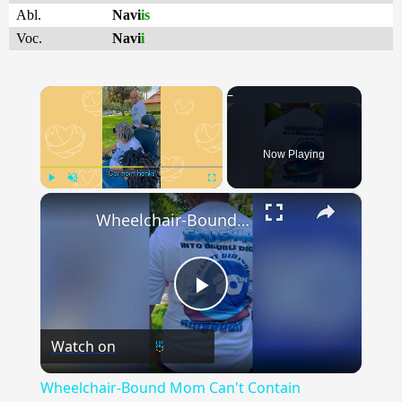
Abl.
Navi
is
Voc.
Navi
i
×
Now Playing
×
Play
Unmute
Fullscreen
Wheelchair-Bound Mom Can't Contain Excitement When She's Surprised With New Mobility Van | Happily TV
Play
Watch on
Video
Wheelchair-Bound Mom Can't Contain