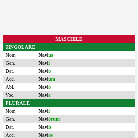
MASCHILE
SINGOLARE
Nom.
Navi
us
Gen.
Navi
i
Dat.
Navi
o
Acc.
Navi
um
Abl.
Navi
o
Voc.
Navi
e
PLURALE
Nom.
Navi
i
Gen.
Navi
ōrum
Dat.
Navi
is
Acc.
Navi
os