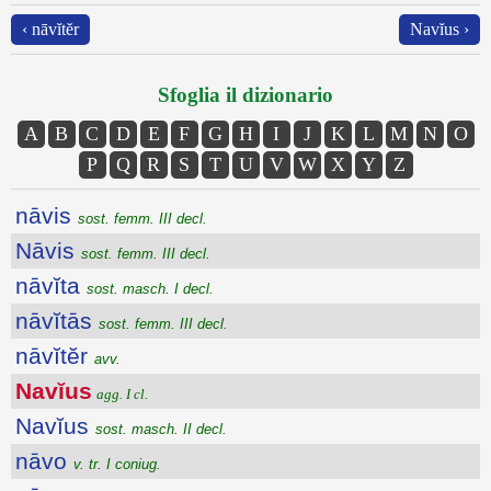
‹ nāvĭtĕr
Navĭus ›
Sfoglia il dizionario
A
B
C
D
E
F
G
H
I
J
K
L
M
N
O
P
Q
R
S
T
U
V
W
X
Y
Z
nāvis
sost. femm. III decl.
Nāvis
sost. femm. III decl.
nāvĭta
sost. masch. I decl.
nāvĭtās
sost. femm. III decl.
nāvĭtĕr
avv.
Navĭus
agg. I cl.
Navĭus
sost. masch. II decl.
nāvo
v. tr. I coniug.