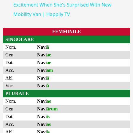
Excitement When She's Surprised With New
Mobility Van | Happily TV
FEMMINILE
SINGOLARE
Nom.
Navi
ă
Gen.
Navi
ae
Dat.
Navi
ae
Acc.
Navi
am
Abl.
Navi
ā
Voc.
Navi
ă
PLURALE
Nom.
Navi
ae
Gen.
Navi
ārum
Dat.
Navi
is
Acc.
Navi
as
Abl.
Navi
is