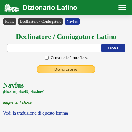
Dizionario Latino
Home
›
Declinatore / Coniugatore
›
Navĭus
Declinatore / Coniugatore Latino
Cerca nelle forme flesse
Donazione
Navĭus
(Navius, Naviă, Navium)
aggettivo I classe
Vedi la traduzione di questo lemma