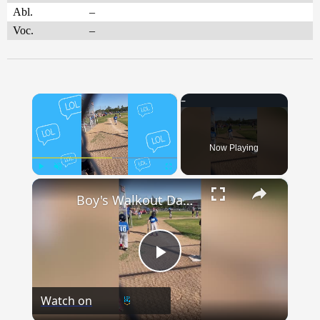
Abl.
–
Voc.
–
×
Now Playing
×
Play
Unmute
Fullscreen
Boy's Walkout Dance to First Base Goes Viral | Happily TV
Play
Watch on
Video