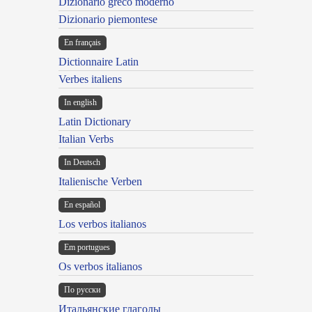
Dizionario greco moderno
Dizionario piemontese
En français
Dictionnaire Latin
Verbes italiens
In english
Latin Dictionary
Italian Verbs
In Deutsch
Italienische Verben
En español
Los verbos italianos
Em portugues
Os verbos italianos
По русски
Итальянские глаголы