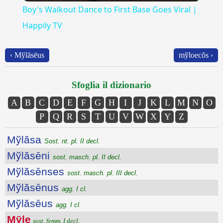
Boy's Walkout Dance to First Base Goes Viral |
Happily TV
‹ Mўlăsēus
mўloecŏs ›
Sfoglia il dizionario
A
B
C
D
E
F
G
H
I
J
K
L
M
N
O
P
Q
R
S
T
U
V
W
X
Y
Z
Mўlăsa
Sost. nt. pl. II decl.
Mўlăsēni
sost. masch. pl. II decl.
Mўlăsēnses
sost. masch. pl. III decl.
Mўlăsēnus
agg. I cl.
Mўlăsēus
agg. I cl.
Mȳle
sost. femm. I decl.