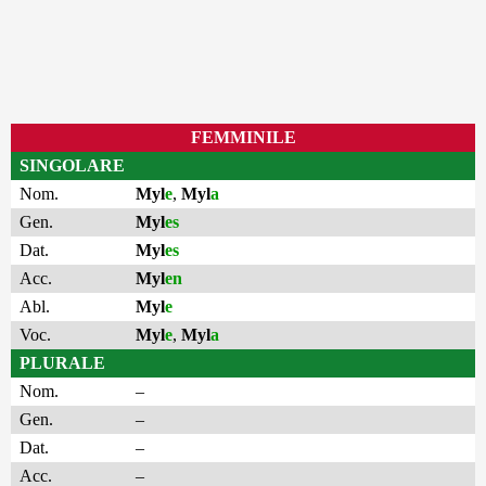
FEMMINILE
SINGOLARE
Nom.
Myl
e
,
Myl
a
Gen.
Myl
es
Dat.
Myl
es
Acc.
Myl
en
Abl.
Myl
e
Voc.
Myl
e
,
Myl
a
PLURALE
Nom.
–
Gen.
–
Dat.
–
Acc.
–