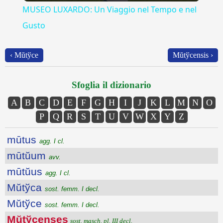
MUSEO LUXARDO: Un Viaggio nel Tempo e nel
Gusto
‹ Mŭtўce
Mŭtўcensis ›
Sfoglia il dizionario
A
B
C
D
E
F
G
H
I
J
K
L
M
N
O
P
Q
R
S
T
U
V
W
X
Y
Z
mūtus
agg. I cl.
mūtŭum
avv.
mūtŭus
agg. I cl.
Mŭtўca
sost. femm. I decl.
Mŭtўce
sost. femm. I decl.
Mŭtўcenses
sost. masch. pl. III decl.