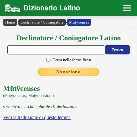
Dizionario Latino
Home
›
Declinatore / Coniugatore
›
Mŭty̆censes
Declinatore / Coniugatore Latino
Cerca nelle forme flesse
Donazione
Mŭtўcenses
(Mutycenses, Mutycensĭum)
sostantivo maschile plurale III declinazione
Vedi la traduzione di questo lemma