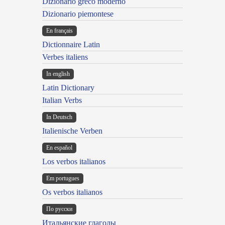
Dizionario greco moderno
Dizionario piemontese
En français
Dictionnaire Latin
Verbes italiens
In english
Latin Dictionary
Italian Verbs
In Deutsch
Italienische Verben
En español
Los verbos italianos
Em portugues
Os verbos italianos
По русски
Итальянские глаголы