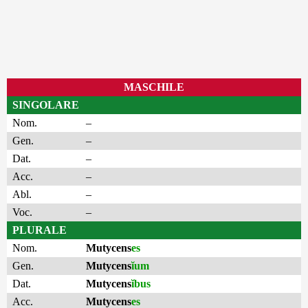
MASCHILE
SINGOLARE
Nom.
–
Gen.
–
Dat.
–
Acc.
–
Abl.
–
Voc.
–
PLURALE
Nom.
Mutycens
es
Gen.
Mutycens
ĭum
Dat.
Mutycens
ĭbus
Acc.
Mutycens
es