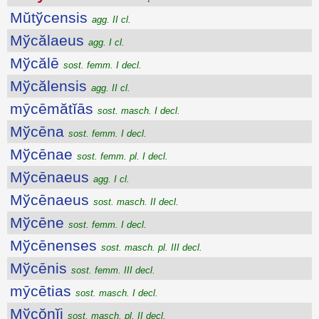
Mŭtўcensis
agg. II cl.
Mўcălaeus
agg. I cl.
Mўcălē
sost. femm. I decl.
Mўcălensis
agg. II cl.
mȳcēmătĭās
sost. masch. I decl.
Mўcēna
sost. femm. I decl.
Mўcēnae
sost. femm. pl. I decl.
Mўcēnaeus
agg. I cl.
Mўcēnaeus
sost. masch. II decl.
Mўcēne
sost. femm. I decl.
Mўcēnenses
sost. masch. pl. III decl.
Mўcēnis
sost. femm. III decl.
mȳcētias
sost. masch. I decl.
Mўcŏnĭi
sost. masch. pl. II decl.