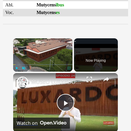
Abl.
Mutycens
ĭbus
Voc.
Mutycens
es
×
Now Playing
×
Play
Unmute
Fullscreen
MUSEO LUXARDO: Un Viaggio nel Tempo e nel Gusto
Play
Watch on
Video