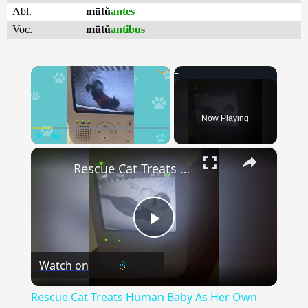
Abl.
mūtŭ
antes
Voc.
mūtŭ
antibus
×
Now Playing
×
Play
Unmute
Fullscreen
Rescue Cat Treats Human Baby As Her Own After Losing Kittens | Happily TV
Play
Watch on
Video
Rescue Cat Treats Human Baby As Her Own