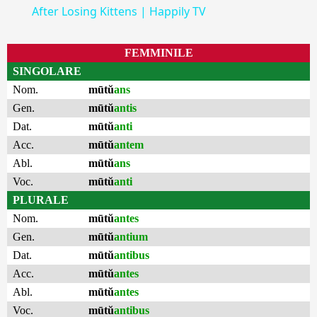
After Losing Kittens | Happily TV
FEMMINILE
SINGOLARE
Nom.
mūtŭ
ans
Gen.
mūtŭ
antis
Dat.
mūtŭ
anti
Acc.
mūtŭ
antem
Abl.
mūtŭ
ans
Voc.
mūtŭ
anti
PLURALE
Nom.
mūtŭ
antes
Gen.
mūtŭ
antium
Dat.
mūtŭ
antibus
Acc.
mūtŭ
antes
Abl.
mūtŭ
antes
Voc.
mūtŭ
antibus