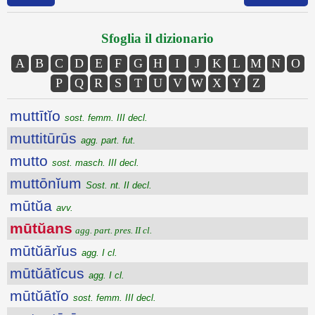
Sfoglia il dizionario
A
B
C
D
E
F
G
H
I
J
K
L
M
N
O
P
Q
R
S
T
U
V
W
X
Y
Z
muttītĭo
sost. femm. III decl.
muttitūrūs
agg. part. fut.
mutto
sost. masch. III decl.
muttōnĭum
Sost. nt. II decl.
mūtŭa
avv.
mūtŭans
agg. part. pres. II cl.
mūtŭārĭus
agg. I cl.
mūtŭātĭcus
agg. I cl.
mūtŭātĭo
sost. femm. III decl.