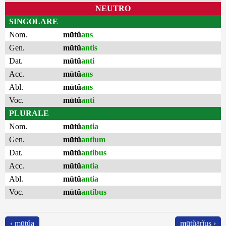
NEUTRO
SINGOLARE
Nom.
mūtŭ
ans
Gen.
mūtŭ
antis
Dat.
mūtŭ
anti
Acc.
mūtŭ
ans
Abl.
mūtŭ
ans
Voc.
mūtŭ
anti
PLURALE
Nom.
mūtŭ
antia
Gen.
mūtŭ
antium
Dat.
mūtŭ
antibus
Acc.
mūtŭ
antia
Abl.
mūtŭ
antia
Voc.
mūtŭ
antibus
‹ mūtŭa
mūtŭārĭus ›