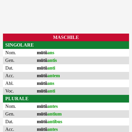
MASCHILE
SINGOLARE
Nom.
mūtŭ
ans
Gen.
mūtŭ
antis
Dat.
mūtŭ
anti
Acc.
mūtŭ
antem
Abl.
mūtŭ
ans
Voc.
mūtŭ
anti
PLURALE
Nom.
mūtŭ
antes
Gen.
mūtŭ
antium
Dat.
mūtŭ
antibus
Acc.
mūtŭ
antes