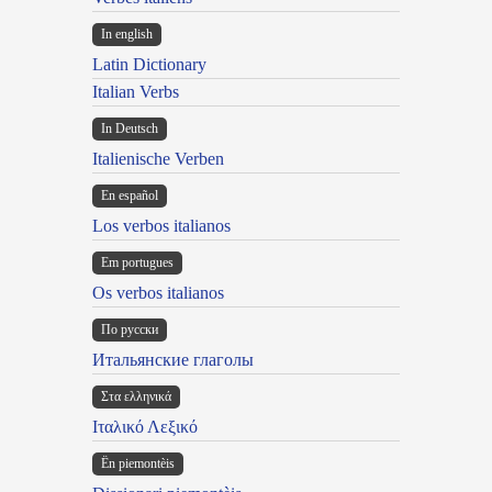
In english
Latin Dictionary
Italian Verbs
In Deutsch
Italienische Verben
En español
Los verbos italianos
Em portugues
Os verbos italianos
По русски
Итальянские глаголы
Στα ελληνικά
Ιταλικό Λεξικό
Ën piemontèis