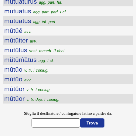
mutuatūrūs
agg. part. fut.
mutuatus
agg. part. perf. I cl.
mutuatus
agg. inf. perf.
mūtŭē
avv.
mūtŭiter
avv.
mutŭlus
sost. masch. II decl.
mŭtūnĭātus
agg. I cl.
mūtŭo
v. tr. I coniug.
mūtŭo
avv.
mūtŭor
v. tr. I coniug.
mūtŭor
v. tr. dep. I coniug.
Sfoglia il declinatore / coniugatore latino a partire da: