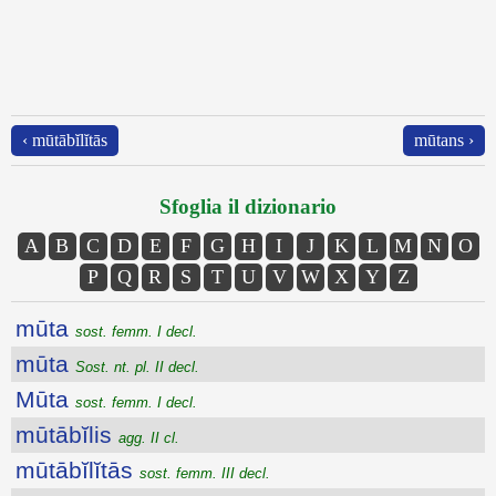
‹ mūtābĭlĭtās
mūtans ›
Sfoglia il dizionario
A
B
C
D
E
F
G
H
I
J
K
L
M
N
O
P
Q
R
S
T
U
V
W
X
Y
Z
mūta
sost. femm. I decl.
mūta
Sost. nt. pl. II decl.
Mūta
sost. femm. I decl.
mūtābĭlis
agg. II cl.
mūtābĭlĭtās
sost. femm. III decl.