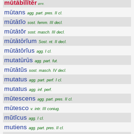
mūtābĭlĭtĕr
avv.
mūtans
agg. part. pres. II cl.
mūtātĭo
sost. femm. III decl.
mūtātŏr
sost. masch. III decl.
mūtātōrĭum
Sost. nt. II decl.
mūtātōrĭus
agg. I cl.
mutatūrūs
agg. part. fut.
mūtātŭs
sost. masch. IV decl.
mutatus
agg. part. perf. I cl.
mutatus
agg. inf. perf.
mūtescens
agg. part. pres. II cl.
mūtesco
v. intr. III coniug.
mŭtĭcus
agg. I cl.
mutiens
agg. part. pres. II cl.