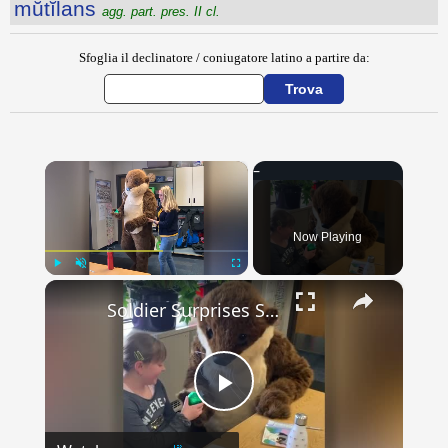
mŭtĭlans
agg. part. pres. II cl.
Sfoglia il declinatore / coniugatore latino a partire da:
×
Now Playing
×
Play
Unmute
Fullscreen
Soldier Surprises Stepdaughter With Homecoming In Otter Mascot Costume | Happily TV
Play