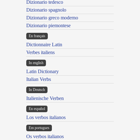
Dizionario tedesco
Dizionario spagnolo
Dizionario greco moderno
Dizionario piemontese
En français
Dictionnaire Latin
Verbes italiens
In english
Latin Dictionary
Italian Verbs
In Deutsch
Italienische Verben
En español
Los verbos italianos
Em portugues
Os verbos italianos