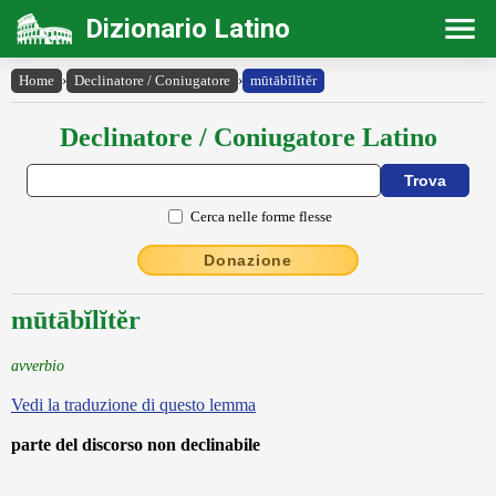
Dizionario Latino
Home
›
Declinatore / Coniugatore
›
mūtābĭlĭtĕr
Declinatore / Coniugatore Latino
Cerca nelle forme flesse
Donazione
mūtābĭlĭtĕr
avverbio
Vedi la traduzione di questo lemma
parte del discorso non declinabile